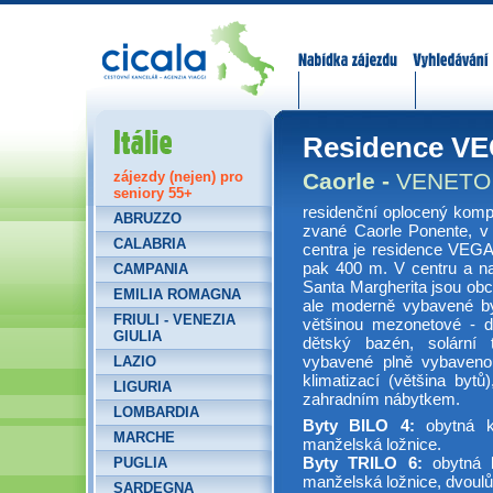
Nabídka zájezdů
Vyhledávání
Itálie
Residence V
Caorle -
VENETO
zájezdy (nejen) pro
seniory 55+
residenční oplocený komp
ABRUZZO
zvané Caorle Ponente, v u
CALABRIA
centra je residence VEGA
pak 400 m. V centru a na
CAMPANIA
Santa Margherita jsou ob
EMILIA ROMAGNA
ale moderně vybavené byty
FRIULI - VENEZIA
většinou mezonetové - d
GIULIA
dětský bazén, solární 
vybavené plně vybaveno
LAZIO
klimatizací (většina byt
LIGURIA
zahradním nábytkem.
LOMBARDIA
Byty BILO 4:
obytná k
MARCHE
manželská ložnice.
Byty TRILO 6:
obytná k
PUGLIA
manželská ložnice, dvoulů
SARDEGNA