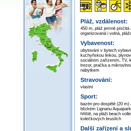
Pláž, vzdálenost:
450 m, pláž jemně písčit
organizovaná i volná, plá
Vybavenost:
ubytování v bytech vybav
kuchyňskou linkou, plynov
sociálním zařízením, TV, k
trezor, pračka a mikrovln
nábytkem
Stravování:
vlastní
Sport:
bazén pro dospělé (20 m) 
blízkém Lignanu Aquapark,
hřiště, na pláži beach voll
kolečkových bruslích
Další zařízení a s