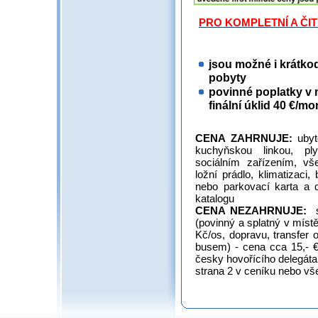
PRO KOMPLETNÍ A ČI
jsou možné i krátko
pobyty
povinné poplatky v m
finální úklid 40 €/mon
CENA ZAHRNUJE:
uby
kuchyňskou linkou, pl
sociálním zařízením, vše
ložní prádlo, klimatizaci
nebo parkovací karta a d
katalogu
CENA NEZAHRNUJE:
(povinný a splatný v místě
Kč/os, dopravu, transfer o
busem) - cena cca 15,- € 
česky hovořícího delegáta,
strana 2 v ceníku nebo v