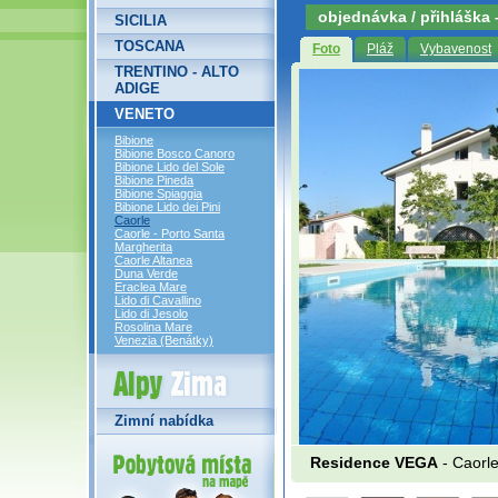
objednávka / přihláška
SICILIA
TOSCANA
Foto
Pláž
Vybavenost
TRENTINO - ALTO
ADIGE
VENETO
Bibione
Bibione Bosco Canoro
Bibione Lido del Sole
Bibione Pineda
Bibione Spiaggia
Bibione Lido dei Pini
Caorle
Caorle - Porto Santa
Margherita
Caorle Altanea
Duna Verde
Eraclea Mare
Lido di Cavallino
Lido di Jesolo
Rosolina Mare
Venezia (Benátky)
Alpy Zima
Zimní nabídka
Residence VEGA
- Caorl