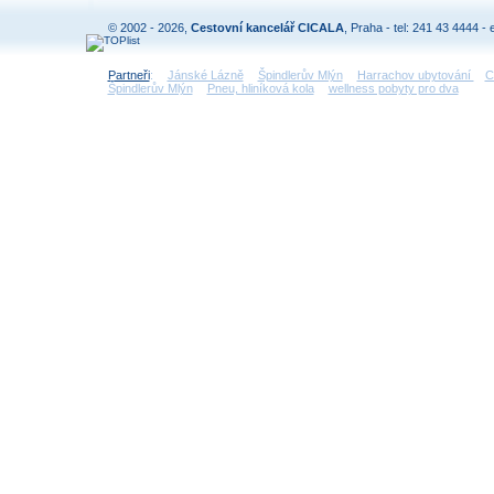
© 2002 - 2026,
Cestovní kancelář CICALA
, Praha - tel: 241 43 4444 - 
Partneři
:
Jánské Lázně
Špindlerův Mlýn
Harrachov ubytování
C
Špindlerův Mlýn
Pneu, hliníková kola
wellness pobyty pro dva