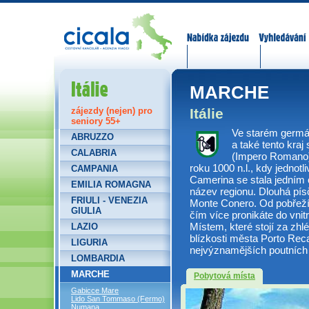
Nabídka zájezdů
Vyhledávání
Itálie
MARCHE
Itálie
zájezdy (nejen) pro
seniory 55+
Ve starém germá
ABRUZZO
a také tento kra
CALABRIA
(Impero Romano)
roku 1000 n.l., kdy jednot
CAMPANIA
Camerina se stala jedním 
EMILIA ROMAGNA
název regionu. Dlouhá pís
FRIULI - VENEZIA
Monte Conero. Od pobřeží 
GIULIA
čím více pronikáte do vnitr
Místem, které stojí za zhl
LAZIO
blízkosti města Porto Reca
LIGURIA
nejvýznamějších poutních
LOMBARDIA
MARCHE
Pobytová místa
Gabicce Mare
Lido San Tommaso (Fermo)
Numana