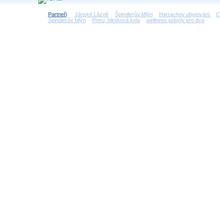
Partneři
:
Jánské Lázně
Špindlerův Mlýn
Harrachov ubytování
C
Špindlerův Mlýn
Pneu, hliníková kola
wellness pobyty pro dva