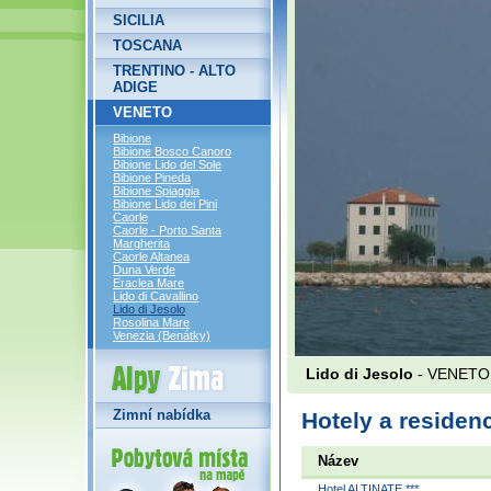
SICILIA
TOSCANA
TRENTINO - ALTO
ADIGE
VENETO
Bibione
Bibione Bosco Canoro
Bibione Lido del Sole
Bibione Pineda
Bibione Spiaggia
Bibione Lido dei Pini
Caorle
Caorle - Porto Santa
Margherita
Caorle Altanea
Duna Verde
Eraclea Mare
Lido di Cavallino
Lido di Jesolo
Rosolina Mare
Venezia (Benátky)
Alpy Zima
Lido di Jesolo
- VENETO
Zimní nabídka
Hotely a residenc
Název
Hotel ALTINATE ***