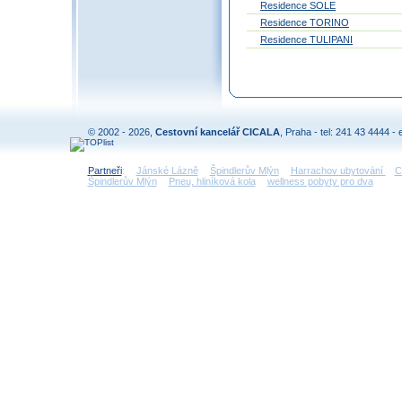
Residence SOLE
Residence TORINO
Residence TULIPANI
© 2002 - 2026,
Cestovní kancelář CICALA
, Praha - tel: 241 43 4444 - 
Partneři
:
Jánské Lázně
Špindlerův Mlýn
Harrachov ubytování
C
Špindlerův Mlýn
Pneu, hliníková kola
wellness pobyty pro dva