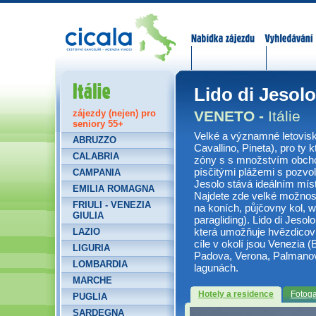
Nabídka zájezdů
Vyhledávání
Itálie
Lido di Jesolo
VENETO -
Itálie
zájezdy (nejen) pro
seniory 55+
Velké a významné letovisko
ABRUZZO
Cavallino, Pineta), pro ty k
CALABRIA
zóny s s množstvím obcho
písčitými plážemi s pozv
CAMPANIA
Jesolo stává ideálním mís
EMILIA ROMAGNA
Najdete zde velké možnosti 
FRIULI - VENEZIA
na koních, půjčovny kol, wi
GIULIA
paragliding). Lido di Jeso
která umožňuje hvězdicovi
LAZIO
cíle v okolí jsou Venezia (
LIGURIA
Padova, Verona, Palmanova
LOMBARDIA
lagunách.
MARCHE
Hotely a residence
Fotoga
PUGLIA
SARDEGNA