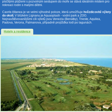
písčitými plážemi s pozvolným sestupem do moře se stává ideálním místem pro
rekreaci rodin s malými dětmi.
Caorle Altanea je ve velmi výhodné poloze, která umožňuje
hvězdicovité výlety
do okolí.
V blízkém Lignanu je Aquasplash - vodní park a ZOO.
Nejnavštěvovanějšími cíli výletů jsou Venezia (Benátky), Trieste, Aquilea,
Padova, Verona, Palmanova, případně projížďka lodí po lagunách.
Hotely a residence