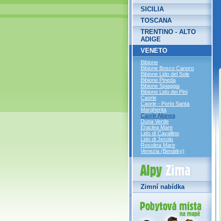
SICILIA
TOSCANA
TRENTINO - ALTO
ADIGE
VENETO
Bibione
Bibione Bosco Canoro
Bibione Lido del Sole
Bibione Pineda
Bibione Spiaggia
Bibione Lido dei Pini
Caorle
Caorle - Porto Santa
Margherita
Caorle Altanea
Duna Verde
Eraclea Mare
Lido di Cavallino
Lido di Jesolo
Rosolina Mare
Venezia (Benátky)
Alpy Zima
Zimní nabídka