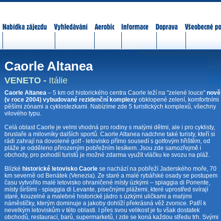
Nabídka zájezdů
Vyhledávání
Aerobic
Informace
Doprava
Všeobecné p
Caorle Altanea
VENETO -
Itálie
Caorle Altanea
– 5 km od historického centra Caorle leží na "zelené louce"
nově
(v roce 2004) vybudované rezidenční komplexy
obklopené zelení, komfortními
pěšími zónami a cyklostezkami. Nabízíme zde 5 turistických komplexů, všechny
vilového typu.
Celá oblast Caorle je velmi vhodná pro rodiny s malými dětmi, ale i pro cyklisty,
bruslaře a milovníky dalších sportů. Caorle Altanea nadchne také turisty, kteří si
rádi zahrají na dovolené golf - letovisko přímo sousedí s golfovým hřištěm, od
pláže je odděleno přirozeným pobřežním lesíkem. Jsou zde samozřejmě i
obchody, pro pohodlí turistů je možné zdarma využít vláčku ke svozu na pláž.
Blízké
historické letovisko Caorle
se nachází na pobřeží Jaderského moře, 70
km severně od Benátek (Venezia). Ze staré a malé rybářské osady se postupem
času vytvořilo malé letovisko ohraničené místy úzkými – spiaggia di Ponente,
místy širšími - spiaggia di Levante, písečnými plážemi, které uprostřed svírají
staré, kouzelné a malebné historické jádro s úzkými uličkami a malými
náměstíčky, kterým dominuje a jakoby dohlíží překrásná věž zvonice. Patří k
nevelkým letoviskům v této oblasti. I přes svou velikost je tu však dostatek
obchodů, restaurací, barů, supermarketů, i zde se koná každou středu trh. Svými