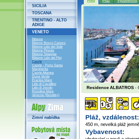
Foto
Pláž
Vybavenost
SICILIA
TOSCANA
TRENTINO - ALTO
ADIGE
VENETO
Bibione
Bibione Bosco Canoro
Bibione Lido del Sole
Bibione Pineda
Bibione Spiaggia
Bibione Lido dei Pini
Caorle
Caorle - Porto Santa
Margherita
Caorle Altanea
Duna Verde
Eraclea Mare
Lido di Cavallino
Residence ALBATROS
- 
Lido di Jesolo
Rosolina Mare
Venezia (Benátky)
Alpy Zima
Pláž, vzdálenost:
Zimní nabídka
450 m, nevelká pláž jemn
Vybavenost:
ubytování v nově a elega