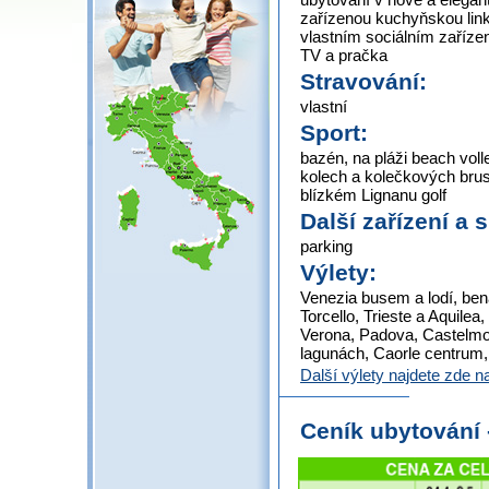
zařízenou kuchyňskou link
vlastním sociálním zařízen
TV a pračka
Stravování:
vlastní
Sport:
bazén, na pláži beach volle
kolech a kolečkových brusl
blízkém Lignanu golf
Další zařízení a 
parking
Výlety:
Venezia busem a lodí, be
Torcello, Trieste a Aquile
Verona, Padova, Castelmon
lagunách, Caorle centrum,
Další výlety najdete zde 
Ceník ubytování