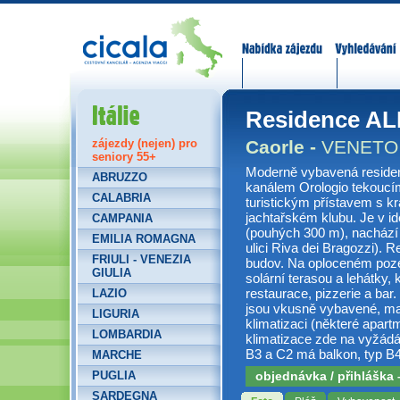
Nabídka zájezdů
Vyhledávání
Itálie
Residence A
Caorle -
VENETO
zájezdy (nejen) pro
seniory 55+
Moderně vybavená resid
ABRUZZO
kanálem Orologio tekoucím
CALABRIA
turistickým přístavem s k
jachtařském klubu. Je v id
CAMPANIA
(pouhých 300 m), nachází 
EMILIA ROMAGNA
ulici Riva dei Bragozzi).
FRIULI - VENEZIA
budov. Na oploceném poze
GIULIA
solární terasou a lehátky, 
restaurace, pizzerie a bar
LAZIO
jsou vkusně vybavené, mají
LIGURIA
klimatizaci (některé apart
LOMBARDIA
klimatizace zde na vyžádá
B3 a C2 má balkon, typ B4
MARCHE
PUGLIA
objednávka / přihláška
SARDEGNA