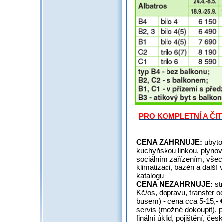
PRO KOMPLETNÍ A ČI
CENA ZAHRNUJE:
ubyto
kuchyňskou linkou, plynov
sociálním zařízením, všech
klimatizaci, bazén a další 
katalogu
CENA NEZAHRNUJE:
st
Kč/os, dopravu, transfer od
busem) - cena cca 5-15,- €
servis (možné dokoupit), 
finální úklid, pojištění, če