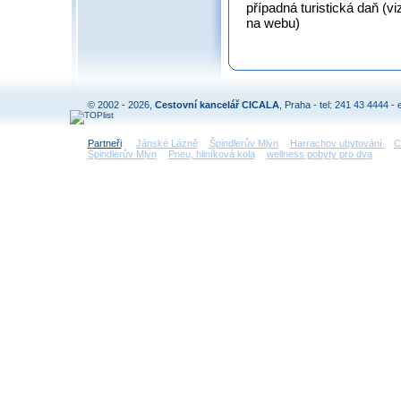
případná turistická daň (v
na webu)
© 2002 - 2026,
Cestovní kancelář CICALA
, Praha - tel: 241 43 4444 - 
Partneři
:
Jánské Lázně
Špindlerův Mlýn
Harrachov ubytování
C
Špindlerův Mlýn
Pneu, hliníková kola
wellness pobyty pro dva