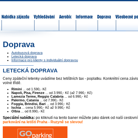
Nabídka zájezdů
Vyhledávání
Aerobic
Informace
Doprava
Všeobecné p
Doprava
Autobusová doprava
Letecká doprava
Informace pro klienty s individuální dopravou
LETECKÁ DOPRAVA
Ceny zpáteční letenky uvádíme bez letištních tax - poplatku. Konkrétní cena závi
volné třídě.
Rimini
... od 1.590,- Kč
Napoli, Pisa, Firenze
... od 3.990,- Kč (až 7.990,- Kč)
Lamezia Terme, Reggio Calabria
... od 6.990,- Kč
Palermo, Catania
... od 7.990,- Kč
Foggia, Brindisi, Bari
... od 3.990,- Kč
Ischia
... cena 5.990,- Kč až 9.990,- Kč
Olbia
... od 8.990,- Kč
Speciální nabídka:
po kliknutí na tento baner můžete jako dárek od naší cestovn
parkování na letišti Praha - Ruzyně se slevou!