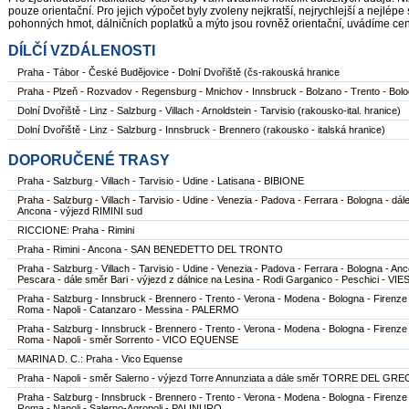
pouze orientační. Pro jejich výpočet byly zvoleny nejkratší, nejrychlejší a nejlépe
pohonných hmot, dálničních poplatků a mýto jsou rovněž orientační, uvádíme cen
DÍLČÍ VZDÁLENOSTI
Praha - Tábor - České Budějovice - Dolní Dvořiště (čs-rakouská hranice
Praha - Plzeň - Rozvadov - Regensburg - Mnichov - Innsbruck - Bolzano - Trento - Bol
Dolní Dvořiště - Linz - Salzburg - Villach - Arnoldstein - Tarvisio (rakousko-ital. hranice)
Dolní Dvořiště - Linz - Salzburg - Innsbruck - Brennero (rakousko - italská hranice)
DOPORUČENÉ TRASY
Praha - Salzburg - Villach - Tarvisio - Udine - Latisana - BIBIONE
Praha - Salzburg - Villach - Tarvisio - Udine - Venezia - Padova - Ferrara - Bologna - dá
Ancona - výjezd RIMINI sud
RICCIONE: Praha - Rimini
Praha - Rimini - Ancona - SAN BENEDETTO DEL TRONTO
Praha - Salzburg - Villach - Tarvisio - Udine - Venezia - Padova - Ferrara - Bologna - An
Pescara - dále směr Bari - výjezd z dálnice na Lesina - Rodi Garganico - Peschici - VI
Praha - Salzburg - Innsbruck - Brennero - Trento - Verona - Modena - Bologna - Firenze
Roma - Napoli - Catanzaro - Messina - PALERMO
Praha - Salzburg - Innsbruck - Brennero - Trento - Verona - Modena - Bologna - Firenze
Roma - Napoli - směr Sorrento - VICO EQUENSE
MARINA D. C.: Praha - Vico Equense
Praha - Napoli - směr Salerno - výjezd Torre Annunziata a dále směr TORRE DEL GR
Praha - Salzburg - Innsbruck - Brennero - Trento - Verona - Modena - Bologna - Firenze
Roma - Napoli - Salerno-Agropoli - PALINURO