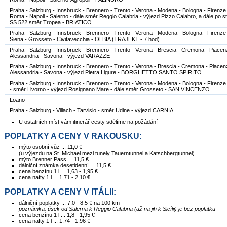
Praha - Salzburg - Innsbruck - Brennero - Trento - Verona - Modena - Bologna - Firenze
Roma - Napoli - Salerno - dále směr Reggio Calabria - výjezd Pizzo Calabro, a dále po st
SS 522 směr Tropea - BRIATICO
Praha - Salzburg - Innsbruck - Brennero - Trento - Verona - Modena - Bologna - Firenze
Siena - Grosseto - Civitavecchia - OLBIA (TRAJEKT - 7.hod)
Praha - Salzburg - Innsbruck - Brennero - Trento - Verona - Brescia - Cremona - Piacen
Alessandria - Savona - výjezd VARAZZE
Praha - Salzburg - Innsbruck - Brennero - Trento - Verona - Brescia - Cremona - Piacen
Alessandria - Savona - výjezd Pietra Ligure - BORGHETTO SANTO SPIRITO
Praha - Salzburg - Innsbruck - Brennero - Trento - Verona - Modena - Bologna - Firenze 
- směr Livorno - výjezd Rosignano Mare - dále směr Grosseto - SAN VINCENZO
Loano
Praha - Salzburg - Villach - Tarvisio - směr Udine - výjezd CARNIA
U ostatních míst vám itinerář cesty sdělíme na požádání
POPLATKY A CENY V RAKOUSKU:
mýto osobní vůz ... 11,0 €
(u výjezdu na St. Michael mezi tunely Tauerntunnel a Katschbergtunnel)
mýto Brenner Pass ... 11,5 €
dálniční známka desetidenní ... 11,5 €
cena benzínu 1 l ... 1,63 - 1,95 €
cena nafty 1 l ... 1,71 - 2,10 €
POPLATKY A CENY V ITÁLII:
dálniční poplatky ... 7,0 - 8,5 € na 100 km
poznámka: úsek od Salerna k Reggio Calabria (až na jih k Sicílii) je bez poplatku
cena benzínu 1 l ... 1,8 - 1,95 €
cena nafty 1 l ... 1,74 - 1,96 €