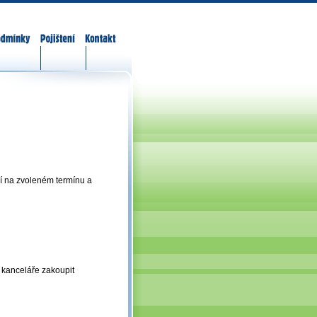
odmínky
Pojištění
Kontakt
sí na zvoleném termínu a
í kanceláře zakoupit