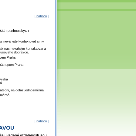
[
nahoru
]
ších partnerských
ás neváhejte kontaktovat a my
ak nás neváhejte kontaktovat a
busového dopravce.
upem Praha
 nástupem Praha
 Praha
ná.
áteční, na dotaz jednosměrná.
osměrná
[
nahoru
]
RAVOU
íže uvedené vzdálenosti jsou