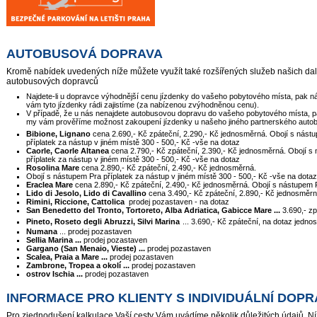
AUTOBUSOVÁ DOPRAVA
Kromě nabídek uvedených níže můžete využít také rozšířených služeb našich dal
autobusových dopravců
Najdete-li u dopravce výhodnější cenu jízdenky do vašeho pobytového místa, pak n
vám tyto jízdenky rádi zajistíme (za nabízenou zvýhodněnou cenu).
V případě, že u nás nenajdete autobusovou dopravu do vašeho pobytového místa, p
my vám prověříme možnost zakoupení jízdenky u našeho jiného partnerského auto
Bibione, Lignano
cena 2.690,- Kč zpáteční, 2.290,- Kč jednosměrná. Obojí s nást
příplatek za nástup v jiném místě 300 - 500,- Kč -vše na dotaz
Caorle, Caorle Altanea
cena 2.790,- Kč zpáteční, 2.390,- Kč jednosměrná. Obojí s
příplatek za nástup v jiném místě 300 - 500,- Kč -vše na dotaz
Rosolina Mare
cena 2.890,- Kč zpáteční, 2.490,- Kč jednosměrná.
Obojí s nástupem Pra příplatek za nástup v jiném místě 300 - 500,- Kč -vše na dotaz
Eraclea Mare
cena 2.890,- Kč zpáteční, 2.490,- Kč jednosměrná. Obojí s nástupem
Lido di Jesolo, Lido di Cavallino
cena 3.490,- Kč zpáteční, 2.890,- Kč jednosměr
Rimini, Riccione, Cattolica
prodej pozastaven - na dotaz
San Benedetto del Tronto, Tortoreto, Alba Adriatica, Gabicce Mare ...
3.690,- zp
Pineto, Roseto degli Abruzzi, Silvi Marina
... 3.690,- Kč zpáteční, na dotaz jedn
Numana
... prodej pozastaven
Sellia Marina ...
prodej pozastaven
Gargano (San Menaio, Vieste) ...
prodej pozastaven
Scalea, Praia a Mare ...
prodej pozastaven
Zambrone, Tropea a okolí ...
prodej pozastaven
ostrov Ischia ...
prodej pozastaven
INFORMACE PRO KLIENTY S INDIVIDUÁLNÍ DOP
Pro zjednodušení kalkulace Vaší cesty Vám uvádíme několik důležitých údajů. N