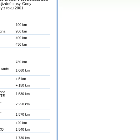
 sjízdné trasy. Ceny
y z roku 2001.
190 km
ogna
950 km
400 km
430 km
780 km
le směr
1.060 km
+ 5 km
+ 150 km
cona -
1.530 km
ESTE
 -
2.250 km
 -
1.570 km
+20 km
ECO
1.540 km
 -
1.730 km