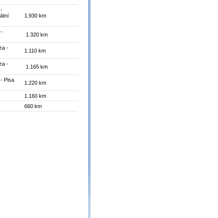
 -
átní
1.930 km
 -
1.320 km
za -
1.110 km
za -
1.165 km
- Pisa
1.220 km
1.160 km
660 km