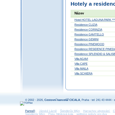
Hotely a residen
Název
Hotel HOTEL LAGUNA PARK ***
Residence CLIZIA
Residence CORINZIA
Residence GAVITELLO
Residence GEMINI
Residence PINEWOOD
Residence RESIDENCE PINED
Residence SPLENDID & SALI
Villa AGAVI
Villa CAPE
Villa MAILA
Villa SCHIERA
© 2002 - 2026,
Cestovní kancelář CICALA
, Praha - tel: 241 43 4444 - 
Partneři
:
Jánské Lázně
Špindlerův Mlýn
Harrachov ubytování
C
Špindlerův Mlýn
Pneu, hliníková kola
wellness pobyty pro dva