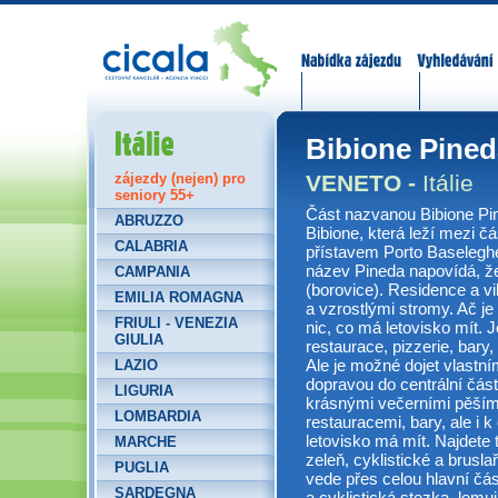
Nabídka zájezdů
Vyhledávání
Itálie
Bibione Pined
VENETO -
Itálie
zájezdy (nejen) pro
seniory 55+
Část nazvanou Bibione Pin
ABRUZZO
Bibione, která leží mezi č
CALABRIA
přístavem Porto Baseleghe
název Pineda napovídá, že
CAMPANIA
(borovice). Residence a v
EMILIA ROMAGNA
a vzrostlými stromy. Ač je
FRIULI - VENEZIA
nic, co má letovisko mít. 
GIULIA
restaurace, pizzerie, bary
Ale je možné dojet vlastn
LAZIO
dopravou do centrální část
LIGURIA
krásnými večerními pěším
LOMBARDIA
restauracemi, bary, ale i
letovisko má mít. Najdete 
MARCHE
zeleň, cyklistické a brusla
PUGLIA
vede přes celou hlavní čás
SARDEGNA
a cyklistická stezka, lemuj