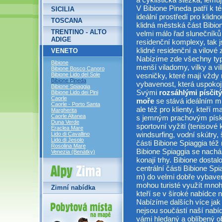
V Bibione Pineda patří k té
SICILIA
ideální prostředí pro klidn
TOSCANA
klidná městská část Bibion
TRENTINO - ALTO
velmi málo řad slunečníků 
ADIGE
residenční komplexy, tak j
klidné residenční a vilové 
VENETO
Nabízíme zde všechny typ
Bibione
menší viladomy, vilky a vil
Bibione Bosco Canoro
vesničky, které mají vždy 
Bibione Lido del Sole
Bibione Pineda
vybavenost, která uspokojí
Bibione Spiaggia
Svými
rozsáhlými písčit
Bibione Lido dei Pini
Caorle
moře
se stává ideálním m
Caorle - Porto Santa
ale též pro klienty, kteří 
Margherita
Caorle Altanea
s jemným prachovým píske
Duna Verde
sportovní vyžití (tenisové 
Eraclea Mare
windsurfing, vodní skútry, 
Lido di Cavallino
Lido di Jesolo
části Bibione Spiaggia též 
Rosolina Mare
Bibione Spiaggia se nachá
Venezia (Benátky)
konají trhy. Bibione dosta
Alpy Zima
centrální části Bibione Sp
m) do velmi dobře vybave
mohou turisté využít mno
Zimní nabídka
kteří se v široké nabídce n
Nabízíme dalších více jak 
nejsou součástí naší nabíd
vámi hledaný a oblíbený obj