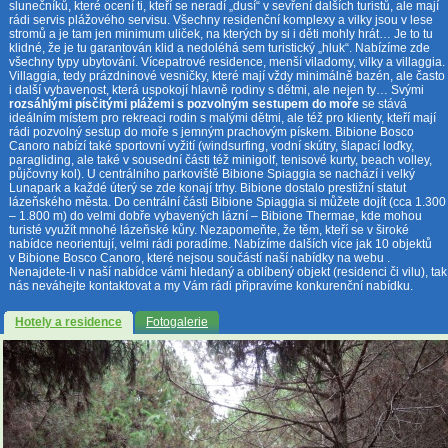
slunečníků, které ocení ti, kteří se neradí „dusí“ v sevření dalších turistů, ale mají
rádi servis plážového servisu. Všechny residenční komplexy a vilky jsou v lese
stromů a je tam jen minimum uliček, na kterých by si i děti mohly hrát… Je to tu
klidné, že je tu garantován klid a nedoléhá sem turistický „hluk“. Nabízíme zde
všechny typy ubytování. Vícepatrové residence, menší viladomy, vilky a villaggia.
Villaggia, tedy prázdninové vesničky, které mají vždy minimálně bazén, ale často
i další vybavenost, která uspokojí hlavně rodiny s dětmi, ale nejen ty… Svými
rozsáhlými písčitými plážemi s pozvolným sestupem do moře
se stává
ideálním místem pro rekreaci rodin s malými dětmi, ale též pro klienty, kteří mají
rádi pozvolný sestup do moře s jemným prachovým pískem. Bibione Bosco
Canoro nabízí také sportovní vyžití (windsurfing, vodní skútry, šlapací loďky,
paragliding, ale také v sousední části též minigolf, tenisové kurty, beach volley,
půjčovny kol). U centrálního parkoviště Bibione Spiaggia se nachází i velký
Lunapark a každé úterý se zde konají trhy. Bibione dostalo prestižní statut
lázeňského města. Do centrální části Bibione Spiaggia si můžete dojít (cca 1.300
– 1.800 m) do velmi dobře vybavených lázní – Bibione Thermae, kde mohou
turisté využít mnohé lázeňské kůry. Nezapomeňte, že těm, kteří se v široké
nabídce neorientují, velmi rádi poradíme. Nabízíme dalších více jak 10 objektů
v Bibione Bosco Canoro, které nejsou součástí naší nabídky na webu .
Nenajdete-li v naší nabídce vámi hledaný a oblíbený objekt (residenci či vilu), tak
nás neváhejte kontaktovat a my Vám rádi připravíme konkurenční nabídku.
Hotely a residence
Fotogalerie