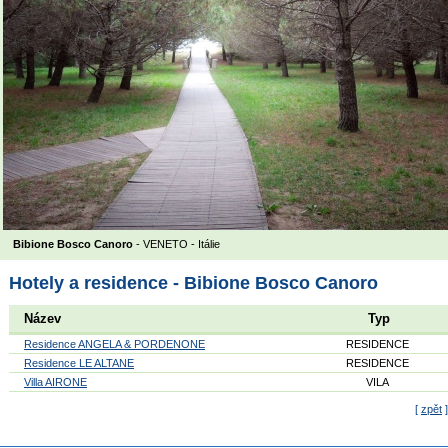
Bibione Bosco Canoro
- VENETO -
Itálie
Hotely a residence - Bibione Bosco Canoro
Název
Typ
Residence ANGELA & PORDENONE
RESIDENCE
Residence LE ALTANE
RESIDENCE
Villa AIRONE
VILA
[
zpět
]