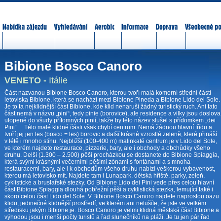
Nabídka zájezdů
Vyhledávání
Aerobic
Informace
Doprava
Všeobecné p
Bibione Bosco Canoro
VENETO -
Itálie
Část nazvanou Bibione Bosco Canoro, kterou tvoří malá komorní střední částí
letoviska Bibione, která se nachází mezi Bibione Pineda a Bibione Lido del Sole.
Je to ta nejklidnější část Bibione, kde klid nenaruší žádný turistický ruch. Ani tato
část nemá v názvu „pini“, tedy pinie (borovice), ale residence a vilky jsou doslova
utopené do všudy přítomných pinií, takže by této název slušel s přídomkem „dei
Pini“… Této malé klidné části však chybí centrum. Nemá žádnou hlavní třídu a
tvoří jej jen les (bosco = les) borovic a další krásné vzrostlé zeleně, které přináší
v létě i mnoho stínu. Nejbližší (100-400 m) malinkaté centrum je v Lido del Sole,
ve kterém najdete restaurace, pizzerie, bary, ale i obchody a obchůdky všeho
druhu. Delší (1.300 – 2.500) pěší procházkou se dostanete do Bibione Spiaggia,
která svými krásnými večerními pěšími zónami s fontánami a s mnoha
restauracemi, bary, ale i k obchodům všeho druhu nabízí veškerou vybavenost,
kterou má letovisko mít. Najdete tam i Lunapark, dětská hřiště, parky, zeleň,
cyklistické a bruslařské stezky. Od Bibione Lido dei Pini vede přes celou hlavní
část Bibione Spiaggia dlouhá pobřežní pěší a cyklistická stezka, lemující také i
skoro celou část Lido del Sole. V Bibione Bosco Canoro najdete naprostou oazu
klidu, jedinečné klidnější prostředí, ve kterém ani netušíte, že jste ve velkém
středisku jakým Bibione je. Bosco Canoro je velmi klidná městská část Bibione a
výhodou jsou i menší počty turistů a řad slunečníků na pláži. Je tu jen pár řad