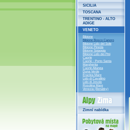
SICILIA
TOSCANA
TRENTINO - ALTO
ADIGE
VENETO
Bibione
Bibione Bosco Canoro
Bibione Lido del Sole
Bibione Pineda
Bibione Spiaggia
Bibione Lido dei Pini
Caorle
Caorle - Porto Santa
Margherita
Caorle Altanea
Duna Verde
Eraclea Mare
Lido di Cavallino
Lido di Jesolo
Rosolina Mare
Venezia (Benátky)
Alpy Zima
Zimní nabídka