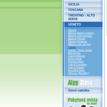
SICILIA
TOSCANA
TRENTINO - ALTO
ADIGE
VENETO
Bibione
Bibione Bosco Canoro
Bibione Lido del Sole
Bibione Pineda
Bibione Spiaggia
Bibione Lido dei Pini
Caorle
Caorle - Porto Santa
Margherita
Caorle Altanea
Duna Verde
Eraclea Mare
Lido di Cavallino
Lido di Jesolo
Rosolina Mare
Venezia (Benátky)
Alpy Zima
Zimní nabídka