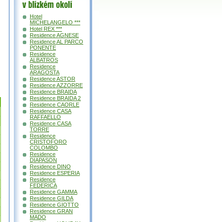
hotely v okolí
Hotel
MICHELANGELO ***
Hotel REX ***
Residence AGNESE
Residence AL PARCO
PONENTE
Residence
ALBATROS
Residence
ARAGOSTA
Residence ASTOR
Residence AZZORRE
Residence BRAIDA
Residence BRAIDA 2
Residence CAORLE
Residence CASA
RAFFAELLO
Residence CASA
TORRE
Residence
CRISTOFORO
COLOMBO
Residence
DIAPASON
Residence DINO
Residence ESPERIA
Residence
FEDERICA
Residence GAMMA
Residence GILDA
Residence GIOTTO
Residence GRAN
MADO