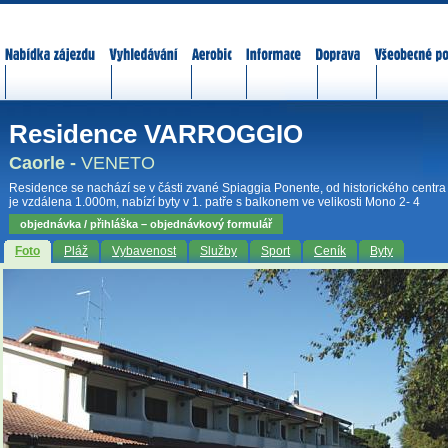
Nabídka zájezdů
Vyhledávání
Aerobic
Informace
Doprava
Všeobecné p
Residence VARROGGIO
Caorle -
VENETO
Residence se nachází se v části zvané Spiaggia Ponente, od historického centra
je vzdálena 1.000m, nabízí byty v 1. patře s balkonem ve velikosti Mono 2- 4
objednávka / přihláška – objednávkový formulář
Foto
Pláž
Vybavenost
Služby
Sport
Ceník
Byty