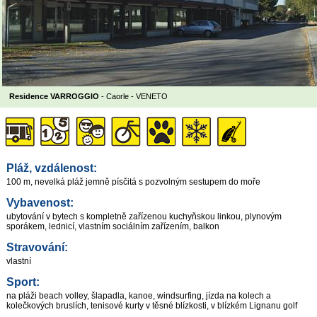
Residence VARROGGIO
- Caorle -
VENETO
Pláž, vzdálenost:
100 m, nevelká pláž jemně písčitá s pozvolným sestupem do moře
Vybavenost:
ubytování v bytech s kompletně zařízenou kuchyňskou linkou, plynovým
sporákem, lednicí, vlastním sociálním zařízením, balkon
Stravování:
vlastní
Sport:
na pláži beach volley, šlapadla, kanoe, windsurfing, jízda na kolech a
kolečkových bruslích, tenisové kurty v těsné blízkosti, v blízkém Lignanu golf