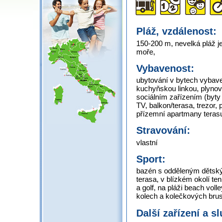
Pláž, vzdálenost:
150-200 m, nevelká pláž 
moře,
Vybavenost:
ubytování v bytech vybav
kuchyňskou linkou, plynov
sociálním zařízením (byty 
TV, balkon/terasa, trezor,
přízemní apartmany tera
Stravování:
vlastní
Sport:
bazén s odděleným dětský
terasa, v blízkém okolí te
a golf, na pláži beach voll
kolech a kolečkových brus
Další zařízení a s