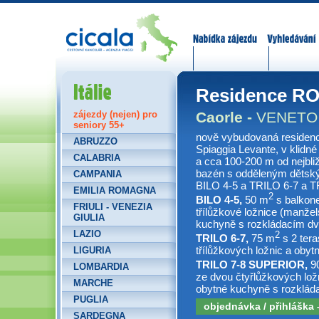
Nabídka zájezdů
Vyhledávání
Itálie
Residence R
Caorle -
VENETO
zájezdy (nejen) pro
seniory 55+
nově vybudovaná residen
ABRUZZO
Spiaggia Levante, v klidné
CALABRIA
a cca 100-200 m od nejbliž
bazén s odděleným dětský
CAMPANIA
BILO 4-5 a TRILO 6-7 a TR
EMILIA ROMAGNA
2
BILO 4-5,
50 m
s balkone
FRIULI - VENEZIA
třílůžkové ložnice (manže
GIULIA
kuchyně s rozkládacím d
LAZIO
2
TRILO 6-7,
75 m
s 2 tera
třílůžkových ložnic a oby
LIGURIA
TRILO 7-8 SUPERIOR,
9
LOMBARDIA
ze dvou čtyřlůžkových lož
MARCHE
obytné kuchyně s rozkláda
PUGLIA
objednávka / přihláška
SARDEGNA