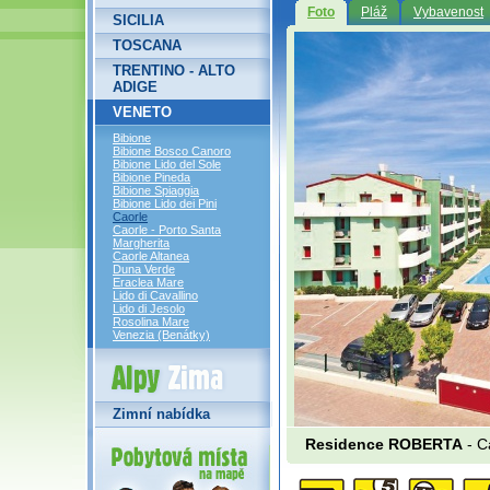
Foto
Pláž
Vybavenost
SICILIA
TOSCANA
TRENTINO - ALTO
ADIGE
VENETO
Bibione
Bibione Bosco Canoro
Bibione Lido del Sole
Bibione Pineda
Bibione Spiaggia
Bibione Lido dei Pini
Caorle
Caorle - Porto Santa
Margherita
Caorle Altanea
Duna Verde
Eraclea Mare
Lido di Cavallino
Lido di Jesolo
Rosolina Mare
Venezia (Benátky)
Alpy Zima
Zimní nabídka
Residence ROBERTA
- C