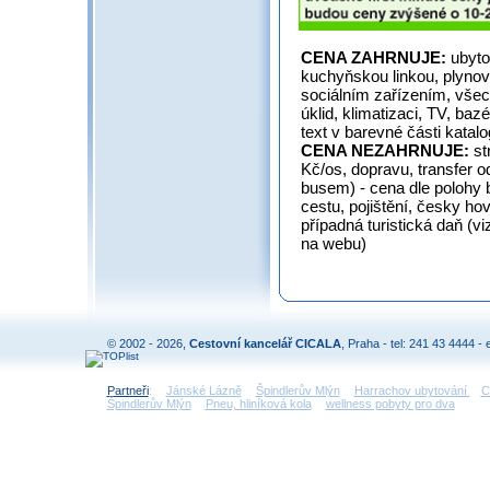
CENA ZAHRNUJE:
ubyto
kuchyňskou linkou, plynov
sociálním zařízením, všech
úklid, klimatizaci, TV, baz
text v barevné části katal
CENA NEZAHRNUJE:
st
Kč/os, dopravu, transfer od
busem) - cena dle polohy b
cestu, pojištění, česky hov
případná turistická daň (v
na webu)
© 2002 - 2026,
Cestovní kancelář CICALA
, Praha - tel: 241 43 4444 - 
Partneři
:
Jánské Lázně
Špindlerův Mlýn
Harrachov ubytování
C
Špindlerův Mlýn
Pneu, hliníková kola
wellness pobyty pro dva