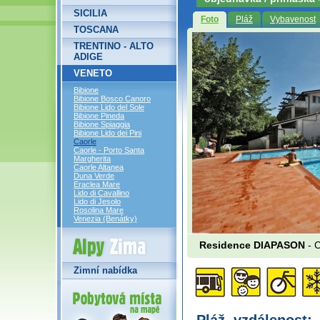
SICILIA
Foto
Pláž
Vybavenost
TOSCANA
TRENTINO - ALTO
ADIGE
VENETO
Bibione
Bibione Bosco Canoro
Bibione Lido del Sole
Bibione Pineda
Bibione Spiaggia
Bibione Lido dei Pini
Caorle
Caorle - Porto Santa
Margherita
Caorle Altanea
Duna Verde
Eraclea Mare
Lido di Cavallino
Lido di Jesolo
Rosolina Mare
Venezia (Benátky)
Alpy Zima
Residence DIAPASON
- C
Zimní nabídka
Pláž, vzdálenost: