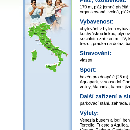
170 m, pláž jemně písčit
organizovaná i volná, plá
Vybavenost:
ubytování v bytech vybav
kuchyňskou linkou, plynov
sociálním zařízením, TV, k
trezor, pračka na dotaz, 
Stravování:
vlastní
Sport:
bazén pro dospělé (25 m),
Aquapark, v sousední Caorl
volley, šlapadla, kanoe, j
Další zařízení a s
parkovací stání, zahrada, 
Výlety:
Venezia busem a lodí, be
Torcello, Trieste a Aquile
Verona, Padova, Castelmon