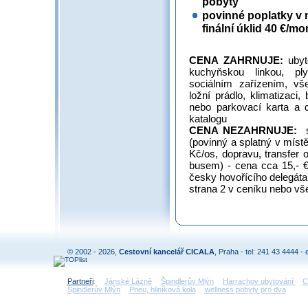
pobyty
povinné poplatky v m
finální úklid 40 €/mon
CENA ZAHRNUJE:
uby
kuchyňskou linkou, pl
sociálním zařízením, vše
ložní prádlo, klimatizaci
nebo parkovací karta a d
katalogu
CENA NEZAHRNUJE:
(povinný a splatný v místě
Kč/os, dopravu, transfer o
busem) - cena cca 15,- € 
česky hovořícího delegáta,
strana 2 v ceníku nebo v
© 2002 - 2026,
Cestovní kancelář CICALA
, Praha - tel: 241 43 4444 - 
Partneři
:
Jánské Lázně
Špindlerův Mlýn
Harrachov ubytování
C
Špindlerův Mlýn
Pneu, hliníková kola
wellness pobyty pro dva