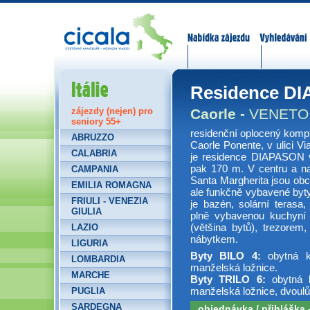
Nabídka zájezdů
Vyhledávání
Itálie
Residence D
Caorle -
VENETO
zájezdy (nejen) pro
seniory 55+
residenční oplocený komp
ABRUZZO
Caorle Ponente, v ulici Vi
CALABRIA
je residence DIAPASON 
pak 170 m. V centru a na
CAMPANIA
Santa Margherita jsou ob
EMILIA ROMAGNA
ale funkčně vybavené byty 
FRIULI - VENEZIA
je bazén, solární terasa
GIULIA
plně vybavenou kuchyní a
(většina bytů), trezore
LAZIO
nábytkem.
LIGURIA
Byty BILO 4:
obytná 
LOMBARDIA
manželská ložnice.
MARCHE
Byty TRILO 6:
obytná k
manželská ložnice, dvoulů
PUGLIA
SARDEGNA
objednávka / přihláška