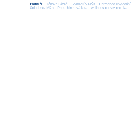
Partneři
:
Jánské Lázně
Špindlerův Mlýn
Harrachov ubytování
C
Špindlerův Mlýn
Pneu, hliníková kola
wellness pobyty pro dva