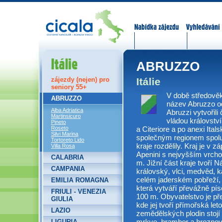
Nabídka zájezdů
Vyhledávání
Itálie
ABRUZZO
Itálie
zájezdy (nejen) pro
seniory 55+
V době středově
ABRUZZO
název Abruzzo o
Alba Adriatica
Abruzzi vytvořili
Martinsicuro
vládou království
Pineto
a Citeriore a po anexi Ita
Roseto
Silvi Marina
společným regionem spolu
Tortoreto Lido
kraje rozdělily. Kraj je v 
Villa Rosa
Apenini s nejvyšším vrch
CALABRIA
m. Jižní část kraje tvoří 
CAMPANIA
královský, vlci, medvěd, 
celém jaderském pobřeží, 
EMILIA ROMAGNA
která vytváří převážně pís
FRIULI - VENEZIA
100 m. Obyvatelstvo je př
GIULIA
kde jej tvoří přímořská let
LAZIO
zemědělských plodin stojí 
mrkve, brambor a hroznové
LIGURIA