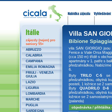
Nabídka zájezdů
Vyhledávání
Itálie
Villa SAN GI
Bibione Spiaggia
zájezdy (nejen) pro
seniory 55+
vila SAN GIORGIO jsou řa
ABRUZZO
Fenice a Viale Orsa Maggi
CALABRIA
(cca 150 m) třídě s obcho
apartmány v 1. patře s ba
CAMPANIA
předzahrádkou. Nabízíme
EMILIA ROMAGNA
6.
FRIULI - VENEZIA
Byty
TRILO C-5
se s
GIULIA
předzahrádkou, obytná k
LAZIO
postelí, 1 ložnice se 2 sa
LIGURIA
Byty
QUADRILO D-6
s
předzahrádkou, obytná ku
LOMBARDIA
ložnice se 2 samostatnými 
MARCHE
(palanda)
PUGLIA
objednávka / přihláška
SARDEGNA