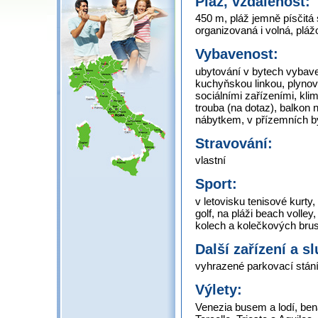
Pláž, vzdálenost:
450 m, pláž jemně písčit
organizovaná i volná, plá
Vybavenost:
ubytování v bytech vybav
kuchyňskou linkou, plyno
sociálními zařízeními, kli
trouba (na dotaz), balkon
nábytkem, v přízemních b
Stravování:
vlastní
Sport:
v letovisku tenisové kurty
golf, na pláži beach volley
kolech a kolečkových brus
Další zařízení a s
vyhrazené parkovací stán
Výlety:
Venezia busem a lodí, be