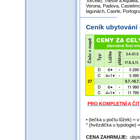
Torcello, Trieste a Aquile
Verona, Padova, Castelmon
lagunách, Caorle, Portogru
Ceník ubytování
PRO KOMPLETNÍ A ČI
• (tečka u počtu lůžek) = v
* (hvězdička u typologie) 
CENA ZAHRNUJE:
ubyt