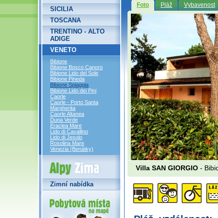
Foto
Pláž
Vybavenost
SICILIA
TOSCANA
TRENTINO - ALTO
ADIGE
VENETO
Bibione
Bibione Bosco Canoro
Bibione Lido del Sole
Bibione Pineda
Bibione Spiaggia
Bibione Lido dei Pini
Caorle
Caorle - Porto Santa
Margherita
Caorle Altanea
Duna Verde
Eraclea Mare
Lido di Cavallino
Lido di Jesolo
Rosolina Mare
Venezia (Benátky)
Alpy Zima
Villa SAN GIORGIO
- Bibi
Zimní nabídka