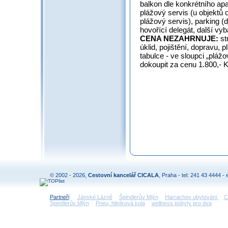
balkon dle konkrétního ap
plážový servis (u objektů 
plážový servis), parking (
hovořící delegát, další vyb
CENA NEZAHRNUJE:
st
úklid, pojištění, dopravu, 
tabulce - ve sloupci „plážo
dokoupit za cenu 1.800,- K
© 2002 - 2026,
Cestovní kancelář CICALA
, Praha - tel: 241 43 4444 - 
Partneři
:
Jánské Lázně
Špindlerův Mlýn
Harrachov ubytování
C
Špindlerův Mlýn
Pneu, hliníková kola
wellness pobyty pro dva