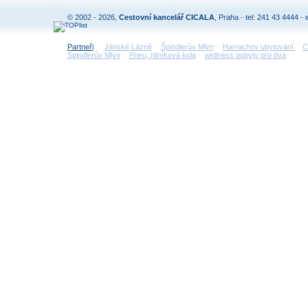
© 2002 - 2026,
Cestovní kancelář CICALA
, Praha - tel: 241 43 4444 - 
Partneři
:
Jánské Lázně
Špindlerův Mlýn
Harrachov ubytování
C
Špindlerův Mlýn
Pneu, hliníková kola
wellness pobyty pro dva