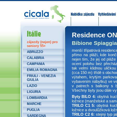
Nabídka zájezdů
Vyhledávání
Itálie
Residence O
Bibione Spiaggia
zájezdy (nejen) pro
seniory 55+
menší třípatrová residen
ABRUZZO
přímo na pláži, kde končí
CALABRIA
nejen tím, že jej od pláže
ocení polohu bez přecháze
CAMPANIA
tak velmi klidnou uličkou
EMILIA ROMAGNA
(cca 150 m) třídě s obcho
FRIULI - VENEZIA
výtahem, krytým parkova
GIULIA
vybavením nábytku) ve vel
v patrech s balkony s 
LAZIO
Všechny byty jsou dále vyb
LIGURIA
Byty BILO 4:
obytná kuch
LOMBARDIA
ložnice (manželské a samo
MARCHE
TRILO C1 5:
obytná kuch
ložnice a dvoulůžková lož
PUGLIA
TRILO C2 6:
stejný typ j
SARDEGNA