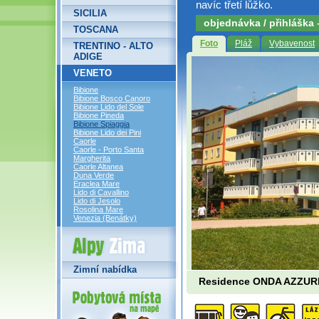
navíc třetí lůžko.
SICILIA
objednávka / přihláška
TOSCANA
Foto
Pláž
Vybavenost
TRENTINO - ALTO
ADIGE
VENETO
Bibione
Bibione Bosco Canoro
Bibione Lido del Sole
Bibione Pineda
Bibione Spiaggia
Bibione Lido dei Pini
Caorle
Caorle - Porto Santa
Margherita
Caorle Altanea
Duna Verde
Eraclea Mare
Lido di Cavallino
Lido di Jesolo
Rosolina Mare
Venezia (Benátky)
Alpy Zima
Zimní nabídka
Residence ONDA AZZU