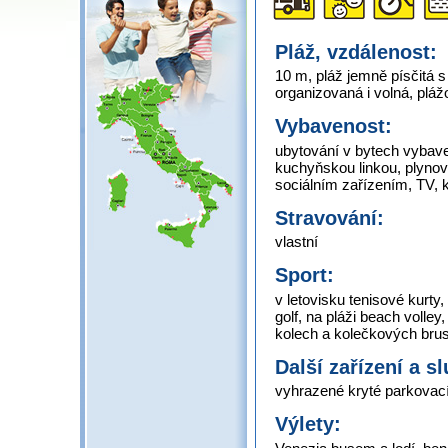
Pláž, vzdálenost:
10 m, pláž jemně písčitá
organizovaná i volná, plá
Vybavenost:
ubytování v bytech vybav
kuchyňskou linkou, plynov
sociálním zařízením, TV, k
Stravování:
vlastní
Sport:
v letovisku tenisové kurty
golf, na pláži beach volley
kolech a kolečkových brus
Další zařízení a s
vyhrazené kryté parkovací 
Výlety: