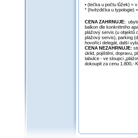
• (tečka u počtu lůžek) = v
* (hvězdička u typologie) 
CENA ZAHRNUJE:
ubyt
balkon dle konkrétního ap
plážový servis (u objektů 
plážový servis), parking (
hovořící delegát, další vyb
CENA NEZAHRNUJE:
st
úklid, pojištění, dopravu, 
tabulce - ve sloupci „plážo
dokoupit za cenu 1.800,- K