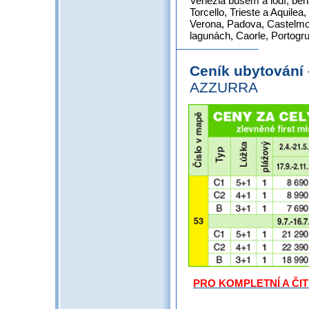
Venezia busem a lodí, be
Torcello, Trieste a Aquile
Verona, Padova, Castelmon
lagunách, Caorle, Portogru
Ceník ubytování
AZZURRA
PRO KOMPLETNÍ A ČI