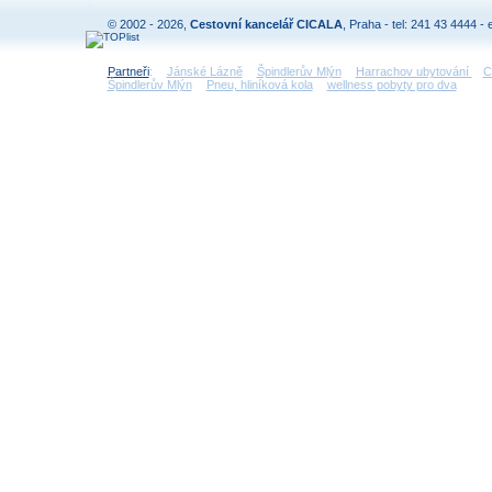
© 2002 - 2026,
Cestovní kancelář CICALA
, Praha - tel: 241 43 4444 - 
Partneři
:
Jánské Lázně
Špindlerův Mlýn
Harrachov ubytování
C
Špindlerův Mlýn
Pneu, hliníková kola
wellness pobyty pro dva