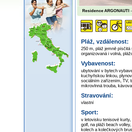
Residence ARGONAUTI
-
Pláž, vzdálenost:
250 m, pláž jemně písčit
organizovaná i volná, plá
Vybavenost:
ubytování v bytech vybav
kuchyňskou linkou, plynov
sociálním zařízením, TV, t
mikrovlnná trouba, kávova
Stravování:
vlastní
Sport:
v letovisku tenisové kurty
golf, na pláži beach volley
kolech a kolečkových brus