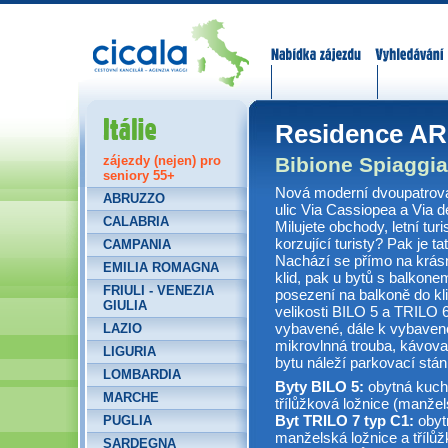
Nabídka zájezdů
Vyhledávání
Itálie
Residence A
Bibione Spiaggia
zájezdy (nejen) pro
seniory 55+
Nová moderní dvoupatrov
ABRUZZO
ulic Via Cassiopea a Via d
CALABRIA
Milujete obchody, letní turi
korzující turisty? Pak je t
CAMPANIA
Nachází se přímo na krásné
EMILIA ROMAGNA
klid, pak u bytů s balkone
FRIULI - VENEZIA
posezení na balkoně do kl
GIULIA
velikosti BILO 5 a TRILO 
vybavené, dále k vybavenos
LAZIO
mikrovlnná trouba, kávova
LIGURIA
bytu náleží parkovací stán
LOMBARDIA
Byty BILO 5:
obytná kuch
MARCHE
třílůžková ložnice (manže
Byt TRILO 7 typ C1:
obyt
PUGLIA
manželská ložnice a třílů
SARDEGNA