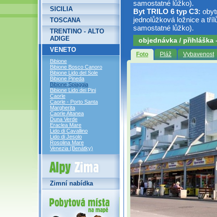
samostatné lůžko).
SICILIA
Byt TRILO 6 typ C3:
obyt
jednolůžková ložnice a tří
TOSCANA
samostatné lůžko).
TRENTINO - ALTO
ADIGE
objednávka / přihláška
VENETO
Foto
Pláž
Vybavenost
Bibione
Bibione Bosco Canoro
Bibione Lido del Sole
Bibione Pineda
Bibione Spiaggia
Bibione Lido dei Pini
Caorle
Caorle - Porto Santa
Margherita
Caorle Altanea
Duna Verde
Eraclea Mare
Lido di Cavallino
Lido di Jesolo
Rosolina Mare
Venezia (Benátky)
Alpy Zima
Zimní nabídka