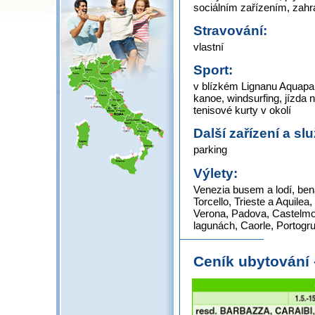
sociálním zařízením, zah
Stravování:
vlastní
Sport:
v blízkém Lignanu Aquapark
kanoe, windsurfing, jízda 
tenisové kurty v okolí
Další zařízení a sl
parking
Výlety:
Venezia busem a lodí, be
Torcello, Trieste a Aquile
Verona, Padova, Castelmon
lagunách, Caorle, Portogru
Ceník ubytování