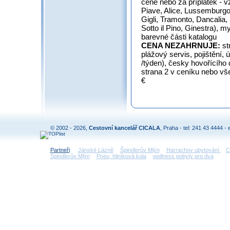
ceně nebo za příplatek - 
Piave, Alice, Lussemburgo
Gigli, Tramonto, Dancalia, 
Sotto il Pino, Ginestra), m
barevné části katalogu
CENA NEZAHRNUJE:
st
plážový servis, pojištění, ú
/týden), česky hovořícího d
strana 2 v ceníku nebo vš
€
© 2002 - 2026,
Cestovní kancelář CICALA
, Praha - tel: 241 43 4444 - 
Partneři
:
Jánské Lázně
Špindlerův Mlýn
Harrachov ubytování
C
Špindlerův Mlýn
Pneu, hliníková kola
wellness pobyty pro dva