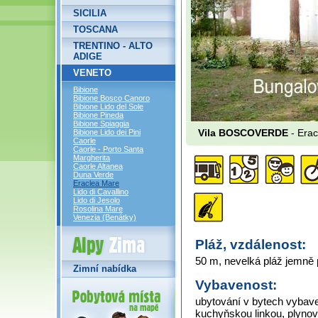
SICILIA
TOSCANA
TRENTINO - ALTO
ADIGE
VENETO
Bibione
Bibione Bosco Canoro
Bibione Lido del Sole
Bibione Pineda
Bibione Spiaggia
Bibione Lido dei Pini
Vila BOSCOVERDE
- Erac
Caorle
Caorle - Porto Santa
Margherita
Caorle Altanea
Duna Verde
Eraclea Mare
Lido di Cavallino
Lido di Jesolo
Rosolina Mare
Venezia (Benátky)
Alpy Zima
Pláž, vzdálenost:
50 m, nevelká pláž jemně
Zimní nabídka
Vybavenost:
ubytování v bytech vybav
kuchyňskou linkou, plynov