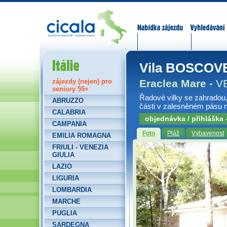
Nabídka zájezdů
Vyhledávání
Itálie
Vila BOSCO
Eraclea Mare -
V
zájezdy (nejen) pro
seniory 55+
Řadové vilky se zahradou, 
ABRUZZO
části v zalesněném pásu na
CALABRIA
objednávka / přihláška
CAMPANIA
Foto
Pláž
Vybavenost
EMILIA ROMAGNA
FRIULI - VENEZIA
GIULIA
LAZIO
LIGURIA
LOMBARDIA
MARCHE
PUGLIA
SARDEGNA