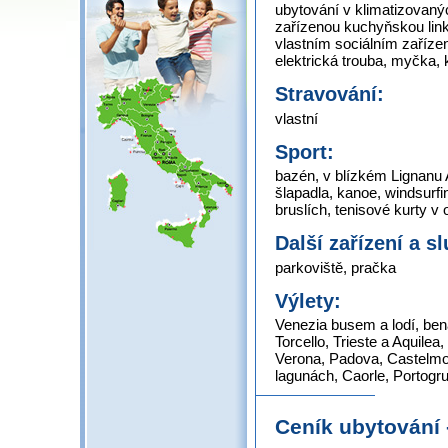
ubytování v klimatizovan
zařízenou kuchyňskou link
vlastním sociálním zaříze
elektrická trouba, myčka, 
Stravování:
vlastní
Sport:
bazén, v blízkém Lignanu A
šlapadla, kanoe, windsurfi
bruslích, tenisové kurty v 
Další zařízení a s
parkoviště, pračka
Výlety:
Venezia busem a lodí, be
Torcello, Trieste a Aquile
Verona, Padova, Castelmon
lagunách, Caorle, Portogru
Ceník ubytování