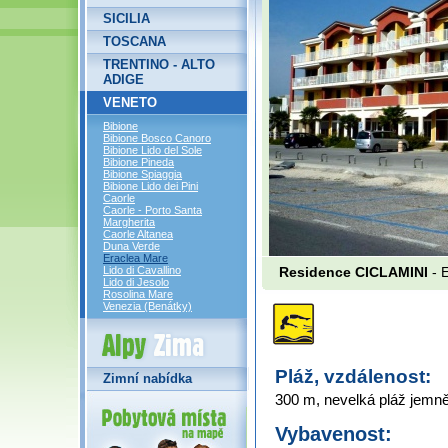
SICILIA
TOSCANA
TRENTINO - ALTO
ADIGE
VENETO
Bibione
Bibione Bosco Canoro
Bibione Lido del Sole
Bibione Pineda
Bibione Spiaggia
Bibione Lido dei Pini
Caorle
Caorle - Porto Santa
Margherita
Caorle Altanea
Duna Verde
Eraclea Mare
Lido di Cavallino
Residence CICLAMINI
- 
Lido di Jesolo
Rosolina Mare
Venezia (Benátky)
Alpy Zima
Pláž, vzdálenost:
Zimní nabídka
300 m, nevelká pláž jemn
Vybavenost: