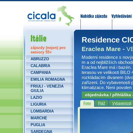
Nabídka zájezdů
Vyhledávání
Itálie
Residence CI
Eraclea Mare -
V
zájezdy (nejen) pro
seniory 55+
Moderní residence s nový
ABRUZZO
m a od nejbližších obchod
CALABRIA
Eraclea Mare má i bazén. 
terasou ve velikosti BILO
CAMPANIA
rozkládacím divanem (dvou
EMILIA ROMAGNA
zařízení. Do vybavenosti p
FRIULI - VENEZIA
klimatizace. Není povolen 
GIULIA
objednávka / přihláška
LAZIO
Foto
Pláž
Vybavenost
LIGURIA
LOMBARDIA
MARCHE
PUGLIA
SARDEGNA