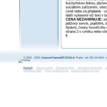
kuchyňskou linkou, plynov
sociálním zařízením, všec
ceně nebo za příplatek - 
další vybavení viz text v 
CENA NEZAHRNUJE:
st
plážový servis, pojištění, ú
/týden), česky hovořícího d
strana 2 v ceníku nebo vš
€
© 2002 - 2026,
Cestovní kancelář CICALA
, Praha - tel: 241 43 4444 - 
Partneři
:
Jánské Lázně
Špindlerův Mlýn
Harrachov ubytování
C
Špindlerův Mlýn
Pneu, hliníková kola
wellness pobyty pro dva