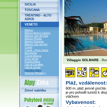
SICILIA
TOSCANA
TRENTINO - ALTO
ADIGE
VENETO
Bibione
Bibione Bosco Canoro
Bibione Lido del Sole
Bibione Pineda
Bibione Spiaggia
Bibione Lido dei Pini
Caorle
Caorle - Porto Santa
Margherita
Caorle Altanea
Duna Verde
Villaggio SOLMARE
- Ros
Eraclea Mare
Lido di Cavallino
Lido di Jesolo
Rosolina Mare
Venezia (Benátky)
Alpy Zima
Pláž, vzdálenost:
600 m, pláž jemně písčit
Zimní nabídka
je pro pohodlí turistů k di
vláčkem
Vybavenost: