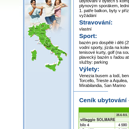
ubytování v bytech s komp
plynovým sporákem, lednic
1. patře balkon, byty v př
vyžádání
Stravování:
vlastní
Sport:
bazén pro dospělé i děti (2
vodní sporty, jízda na kol
tenisové kurty, golf (na so
plavecký bazén s řadou at
služby: parking
Výlety:
Venezia busem a lodí, be
Torcello, Trieste a Aquilea
Mirabilandia, San Marino
Ceník ubytování