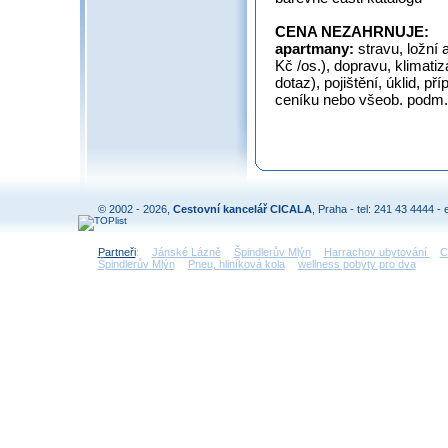
CENA NEZAHRNUJE:
apartmany:
stravu, ložní 
Kč /os.), dopravu, klimati
dotaz), pojištění, úklid, př
ceníku nebo všeob. podm. 
© 2002 - 2026,
Cestovní kancelář CICALA
, Praha - tel: 241 43 4444 - 
Partneři
:
Jánské Lázně
Špindlerův Mlýn
Harrachov ubytování
C
Špindlerův Mlýn
Pneu, hliníková kola
wellness pobyty pro dva