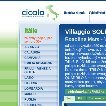
Nabídka zájezdů
Vyhledávání
Itálie
Villaggio SO
Rosolina Mare -
zájezdy (nejen) pro
seniory 55+
od centra vzdálen 250 m, o
ABRUZZO
turistů zajištěn svozový p
CALABRIA
komplex dvoupodlažních v
bazénu, vybudovaný v roce 
CAMPANIA
Trilo 6. BILO 4/5 má slože
EMILIA ROMAGNA
pokoj s rozkládacím dvo
FRIULI - VENEZIA
lůžko na dotaz. TRILO 6 l
GIULIA
pokoj s rozkládacím dvo
QUADRILO 8 mezonetový b
LAZIO
manželskou postelí, obýv
LIGURIA
kuchyňským koutem.
LOMBARDIA
objednávka / přihláška
MARCHE
Foto
Pláž
Vybavenost
PUGLIA
SARDEGNA