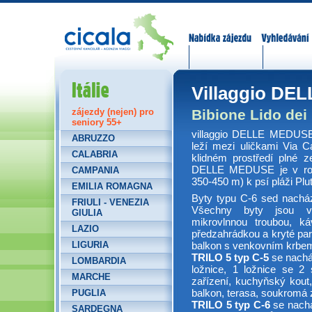
Nabídka zájezdů
Vyhledávání
Itálie
Villaggio DE
Bibione Lido dei 
zájezdy (nejen) pro
seniory 55+
villaggio DELLE MEDUSE t
ABRUZZO
leží mezi uličkami Via C
CALABRIA
klidném prostředí plné z
DELLE MEDUSE je v rozu
CAMPANIA
350-450 m) k psí pláži Plut
EMILIA ROMAGNA
Byty typu C-6 sed nacház
FRIULI - VENEZIA
Všechny byty jsou vy
GIULIA
mikrovlnnou troubou, k
LAZIO
předzahrádkou a kryté par
LIGURIA
balkon s venkovním krbe
TRILO 5 typ C-5
se nacház
LOMBARDIA
ložnice, 1 ložnice se 2 
MARCHE
zařízení, kuchyňský kout
balkon, terasa, soukromá
PUGLIA
TRILO 5 typ C-6
se nachá
SARDEGNA