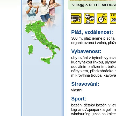
Villaggio DELLE MEDUS
Pláž, vzdálenost:
300 m, pláž jemně písčit
organizovaná i volná, plá
Vybavenost:
ubytování v bytech vybav
kuchyňskou linkou, plynov
sociálním zařízením, balk
nábytkem, předzahrádka, v
mikrovlnná trouba, kávova
Stravování:
vlastní
Sport:
bazén, dětský bazén, v let
Lignanu Aquapark a golf, n
windsurfing, jízda na kole