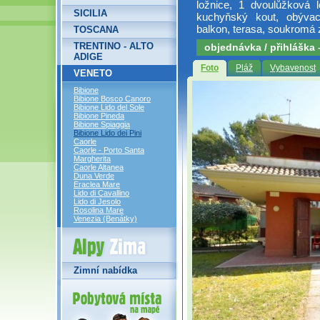
ložnice, 1 dvoulůžková l
SICILIA
kuchyňský kout, obývac
balkon, terasa, soukromá
TOSCANA
TRENTINO - ALTO
objednávka / přihláška
ADIGE
Foto
Pláž
Vybavenost
VENETO
Bibione
Bibione Bosco Canoro
Bibione Lido del Sole
Bibione Pineda
Bibione Spiaggia
Bibione Lido dei Pini
Caorle
Caorle - Porto Santa
Margherita
Caorle Altanea
Duna Verde
Eraclea Mare
Lido di Cavallino
Lido di Jesolo
Rosolina Mare
Venezia (Benátky)
Alpy Zima
Zimní nabídka