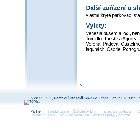
Další zařízení a s
vlastní kryté parkovací s
Výlety:
Venezia busem a lodí, be
Torcello, Trieste a Aquile
Verona, Padova, Castelmon
lagunách, Caorle, Portogru
© 2002 - 2026,
Cestovní kancelář CICALA
, Praha - tel: 241 43 4444 - 
Partneři
:
Jánské Lázně
Špindlerův Mlýn
Harrachov ubytování
C
Špindlerův Mlýn
Pneu, hliníková kola
wellness pobyty pro dva