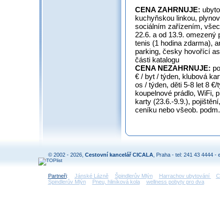
CENA ZAHRNUJE:
ubyto
kuchyňskou linkou, plynov
sociálním zařízením, všec
22.6. a od 13.9. omezený po
tenis (1 hodina zdarma), a
parking, česky hovořící as
části katalogu
CENA NEZAHRNUJE:
po
€ / byt / týden, klubová kar
os / týden, děti 5-8 let 8 €
koupelnové prádlo, WiFi, 
karty (23.6.-9.9.), pojištěn
ceníku nebo všeob. podm.
© 2002 - 2026,
Cestovní kancelář CICALA
, Praha - tel: 241 43 4444 - 
Partneři
:
Jánské Lázně
Špindlerův Mlýn
Harrachov ubytování
C
Špindlerův Mlýn
Pneu, hliníková kola
wellness pobyty pro dva