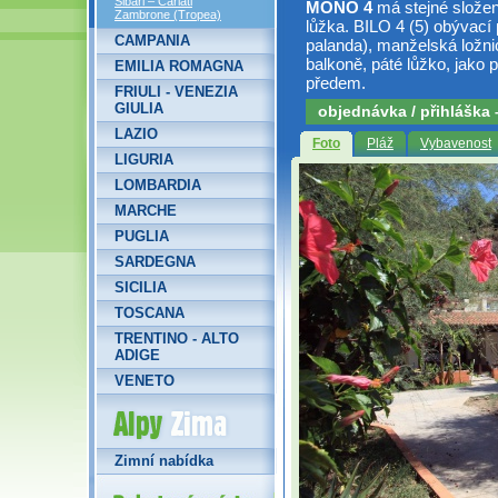
Sibari – Cariati
MONO 4
má stejné složen
Zambrone (Tropea)
lůžka. BILO 4 (5) obývac
CAMPANIA
palanda), manželská ložn
balkoně, páté lůžko, jako p
EMILIA ROMAGNA
předem.
FRIULI - VENEZIA
GIULIA
objednávka / přihláška
LAZIO
Foto
Pláž
Vybavenost
LIGURIA
LOMBARDIA
MARCHE
PUGLIA
SARDEGNA
SICILIA
TOSCANA
TRENTINO - ALTO
ADIGE
VENETO
Alpy Zima
Zimní nabídka