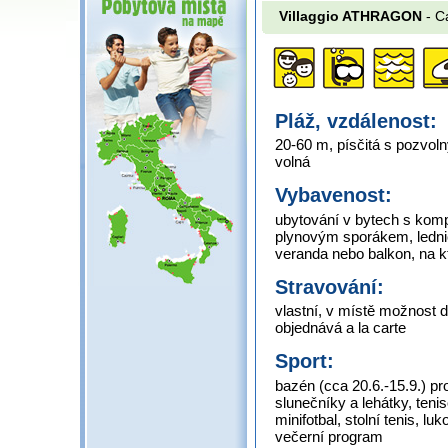
Villaggio ATHRAGON
- C
Pláž, vzdálenost:
20-60 m, písčitá s pozvo
volná
Vybavenost:
ubytování v bytech s komp
plynovým sporákem, lednic
veranda nebo balkon, na k
Stravování:
vlastní, v místě možnost 
objednává a la carte
Sport:
bazén (cca 20.6.-15.9.) pr
slunečníky a lehátky, tenis
minifotbal, stolní tenis, lu
večerní program