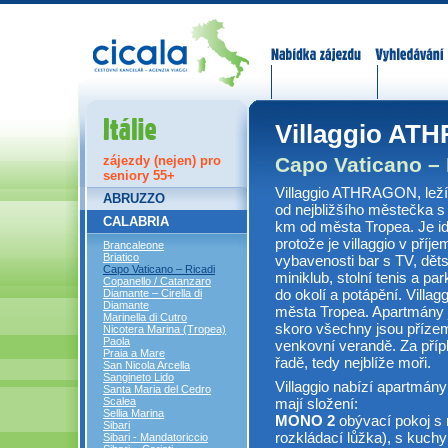
Nabídka zájezdů
Vyhledávání
Itálie
Villaggio A
Capo Vaticano – 
zájezdy (nejen) pro
seniory 55+
Villaggio ATHRAGON, ležíc
ABRUZZO
od nejbližšího městečka s
CALABRIA
km od města Tropea. Je id
protože je villaggio v pří
Brancaleone
Briatico
vybavenosti bar s TV, děts
Capo Vaticano – Ricadi
miniklub, stolní tenis a p
Copanello / Catanzaro
do okolí a potápění. Villagg
Diamante – Cirella di
Diamante
města Tropea. Apartmány 
Marinella di Cutro
skoro všechny jsou přízem
Nicotera Marina (Tropea)
Paola
venkovní verandě. Za přípl
Praia a Mare
řadě, tedy nejblíže moři.
San Nicola Arcella
Sangineto Lido
Villaggio nabízí apartmán
Santa Maria del Cedro
Scalea
mají složení:
Sellia Marina
MONO 2
obývací pokoj s
Sibari
rozkládací lůžka), s kuch
Sibari - Mandatoriccio