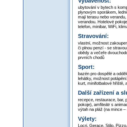
Vybavenost:
ubytování v bytech s komp
plynovým sporákem, lednic
mají terasu nebo verandu, v
verandou. Hotelové pokoje 
telefon, minibar, WiFi, kli
Stravování:
vlastní, možnost zakoupen
či plnou penzí - se stravou
obědy a večeře dvouchod
prvních chodů
Sport:
bazén pro dospělé a odděl
lehátky, možnost potápění,
kurt, minifotbalové hřiště
Další zařízení a s
recepce, restaurace, bar, p
pokoje), amfiteátr s anima
výtah na pláž (na mince –
Výlety:
Locri, Gerace, Stilo, Pizz