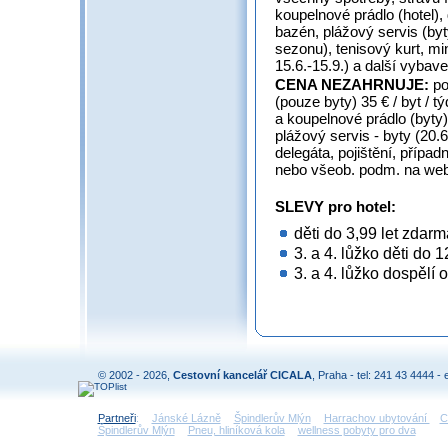
koupelnové prádlo (hotel), d
bazén, plážový servis (byt
sezonu), tenisový kurt, min
15.6.-15.9.) a další vybave
CENA NEZAHRNUJE:
po
(pouze byty) 35 € / byt / t
a koupelnové prádlo (byty),
plážový servis - byty (20.
delegáta, pojištění, případ
nebo všeob. podm. na web
SLEVY pro hotel:
děti do 3,99 let zdar
3. a 4. lůžko děti do 
3. a 4. lůžko dospělí 
© 2002 - 2026,
Cestovní kancelář CICALA
, Praha - tel: 241 43 4444 - 
Partneři
:
Jánské Lázně
Špindlerův Mlýn
Harrachov ubytování
C
Špindlerův Mlýn
Pneu, hliníková kola
wellness pobyty pro dva