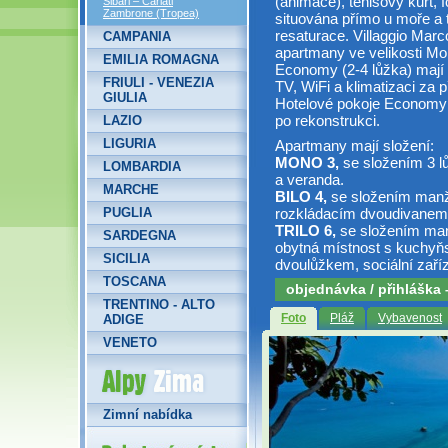
(animace), tenisový kurt, f
Sibari – Cariati
Zambrone (Tropea)
situována přímo u moře a t
resaturace. Villaggio Marco
CAMPANIA
apartmany ve velikosti Mon
EMILIA ROMAGNA
Economy (2-4 lůžka) mají vl
FRIULI - VENEZIA
TV, WiFi a klimatizaci za p
GIULIA
Hotelové pokoje Economy (2
po rekonstrukci.
LAZIO
LIGURIA
Apartmany mají složení:
MONO 3,
se složením 3 lů
LOMBARDIA
a veranda.
MARCHE
BILO 4,
se složením manže
rozkládacím dvoudivanem, 
PUGLIA
TRILO 6,
se složením manž
SARDEGNA
obytná místnost s kuchy
SICILIA
dvoulůžkem, sociální zaříz
TOSCANA
objednávka / přihláška
TRENTINO - ALTO
Foto
Pláž
Vybavenost
ADIGE
VENETO
Alpy Zima
Zimní nabídka