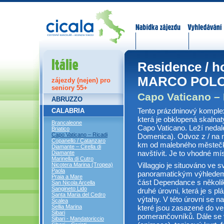
Nabídka zájezdů
Vyhledávání
Itálie
Residence / 
MARCO POL
zájezdy (nejen) pro
seniory 55+
Capo Vaticano – 
ABRUZZO
Tento prázdninový komplex
CALABRIA
která je obklopená skalnat
Brancaleone
Capo Vaticano. Leží nedal
Briatico
Capo Vaticano – Ricadi
Domenica). Odvoz z / na n
Copanello / Catanzaro
km od malebného městečka
Diamante – Cirella di
navštívit. Je to vhodné mís
Diamante
Marinella di Cutro
Villaggio je situováno ve 
Nicotera Marina (Tropea)
Paola
panoramatickým výhledem.
Praia a Mare
část Dependance s několi
San Nicola Arcella
Sangineto Lido
druhé úrovni, která je s p
Santa Maria del Cedro
výtahy. V této úrovni se n
Scalea
Sellia Marina
které jsou zasazené do ve
Sibari
pomerančovníků. Dále se v
Sibari - Mandatoriccio