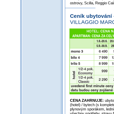
ostrovy, Scilla, Reggio Cal
Ceník ubytování
VILLAGGIO MAR
CENA ZAHRNUJE:
ubyto
(hotel) / bytech (s komple
plynovým sporákem, lednic
všechny spotřeby, stravu f