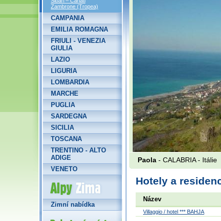
Sibari – Cariati
Zambrone (Tropea)
CAMPANIA
EMILIA ROMAGNA
FRIULI - VENEZIA
GIULIA
LAZIO
LIGURIA
LOMBARDIA
MARCHE
PUGLIA
SARDEGNA
SICILIA
TOSCANA
TRENTINO - ALTO
ADIGE
Paola
- CALABRIA -
Itálie
VENETO
Alpy Zima
Hotely a residen
Název
Zimní nabídka
Villaggio / hotel *** BAHJA