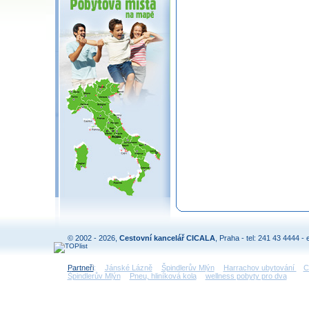
© 2002 - 2026,
Cestovní kancelář CICALA
, Praha - tel: 241 43 4444 - 
Partneři
:
Jánské Lázně
Špindlerův Mlýn
Harrachov ubytování
C
Špindlerův Mlýn
Pneu, hliníková kola
wellness pobyty pro dva