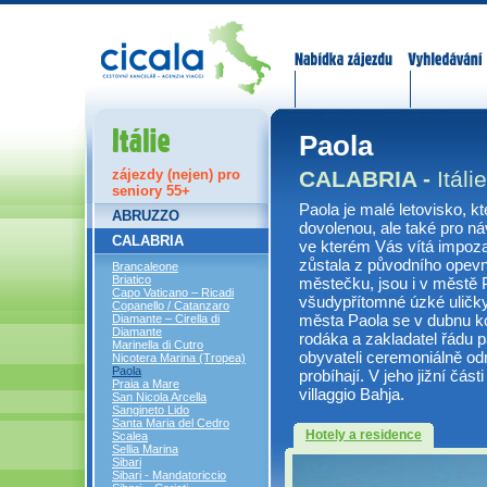
Nabídka zájezdů
Vyhledávání
Itálie
Paola
CALABRIA -
Itálie
zájezdy (nejen) pro
seniory 55+
Paola je malé letovisko, k
ABRUZZO
dovolenou, ale také pro n
CALABRIA
ve kterém Vás vítá impozan
zůstala z původního opev
Brancaleone
Briatico
městečku, jsou i v městě
Capo Vaticano – Ricadi
všudypřítomné úzké uličky
Copanello / Catanzaro
města Paola se v dubnu kon
Diamante – Cirella di
Diamante
rodáka a zakladatel řádu p
Marinella di Cutro
obyvateli ceremoniálně o
Nicotera Marina (Tropea)
Paola
probíhají. V jeho jižní čás
Praia a Mare
villaggio Bahja.
San Nicola Arcella
Sangineto Lido
Santa Maria del Cedro
Hotely a residence
Scalea
Sellia Marina
Sibari
Sibari - Mandatoriccio