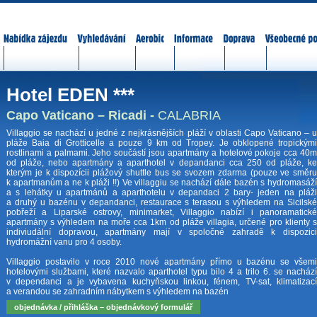
Nabídka zájezdů
Vyhledávání
Aerobic
Informace
Doprava
Všeobecné p
Hotel EDEN ***
Capo Vaticano – Ricadi -
CALABRIA
Villaggio se nachází u jedné z nejkrásnějších pláží v oblasti Capo Vaticano – u
pláže Baia di Grotticelle a pouze 9 km od Tropey. Je obklopené tropickými
rostlinami a palmami. Jeho součástí jsou apartmány a hotelové pokoje cca 40m
od pláže, nebo apartmány a aparthotel v depandanci cca 250 od pláže, ke
kterým je k dispozícii plážový shuttle bus se svozem zdarma (pouze ve směru
k apartmanům a ne k pláži !!) Ve villaggiu se nachází dále bazén s hydromasáží
a s lehátky u apartmánů a aparthotelu v depandaci 2 bary- jeden na pláži
a druhý u bazénu v depandanci, restaurace s terasou s výhledem na Sicilské
pobřeží a Liparské ostrovy, minimarket, Villaggio nabízí i panoramatické
apartmány s výhledem na moře cca 1km od pláže villagia, určené pro klienty s
indiviudální dopravou, apartmány mají v spoločné zahradě k dispozici
hydromážní vanu pro 4 osoby.
Villaggio postavilo v roce 2010 nové apartmány přímo u bazénu se všemi
hotelovými službami, které nazvalo aparthotel typu bilo 4 a trilo 6. se nachází
v dependanci a je vybavena kuchyňskou linkou, fénem, TV-sat, klimatizací
a verandou se zahradním nábytkem s výhledem na bazén
objednávka / přihláška – objednávkový formulář