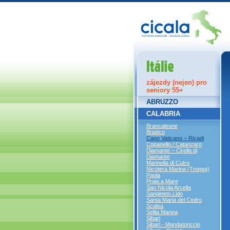
Itálie
zájezdy (nejen) pro
seniory 55+
ABRUZZO
CALABRIA
Brancaleone
Briatico
Capo Vaticano – Ricadi
Copanello / Catanzaro
Diamante – Cirella di
Diamante
Marinella di Cutro
Nicotera Marina (Tropea)
Paola
Praia a Mare
San Nicola Arcella
Sangineto Lido
Santa Maria del Cedro
Scalea
Sellia Marina
Sibari
Sibari - Mandatoriccio