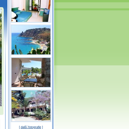
[
další fotografie
]