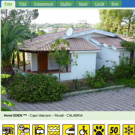
Foto
Pláž
Vybavenost
Služby
Sport
Ceník
Byty
Hotel EDEN ***
- Capo Vaticano – Ricadi -
CALABRIA