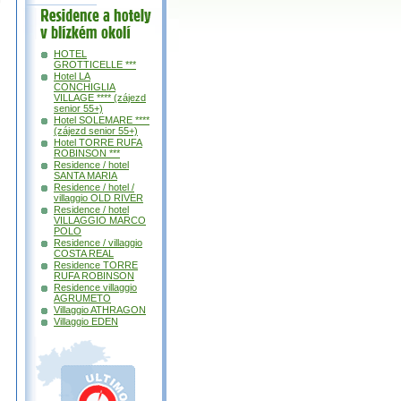
Residence a
hotely v okolí
HOTEL
GROTTICELLE ***
Hotel LA
CONCHIGLIA
VILLAGE **** (zájezd
senior 55+)
Hotel SOLEMARE ****
(zájezd senior 55+)
Hotel TORRE RUFA
ROBINSON ***
Residence / hotel
SANTA MARIA
Residence / hotel /
villaggio OLD RIVER
Residence / hotel
VILLAGGIO MARCO
POLO
Residence / villaggio
COSTA REAL
Residence TORRE
RUFA ROBINSON
Residence villaggio
AGRUMETO
Villaggio ATHRAGON
Villaggio EDEN