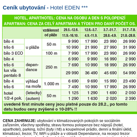
Ceník ubytování -
Hotel EDEN ***
CENA ZAHRNUJE:
ubytování v klimatizovaných pokojích se sociálním
zařízením, všechny spotřeby, stravu formou polopenze bez nápojů (hotel,
aparthotel), parking, ložní (byty i htl) a koupelnové prádlo, denní a finální úklid,
klimatizaci, trezor, TV, WiFi u pláže a v oblasti Dependance, na recepci trezor