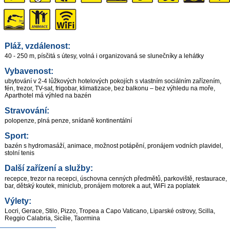
Pláž, vzdálenost:
40 - 250 m, písčitá s útesy, volná i organizovaná se slunečníky a lehátky
Vybavenost:
ubytování v 2-4 lůžkových hotelových pokojích s vlastním sociálním zařízením,
fén, trezor, TV-sat, frigobar, klimatizace, bez balkonu – bez výhledu na moře,
Aparthotel má výhled na bazén
Stravování:
polopenze, plná penze, snídaně kontinentální
Sport:
bazén s hydromasáží, animace, možnost potápění, pronájem vodních plavidel,
stolní tenis
Další zařízení a služby:
recepce, trezor na recepci, úschovna cenných předmětů, parkoviště, restaurace,
bar, dětský koutek, miniclub, pronájem motorek a aut, WiFi za poplatek
Výlety:
Locri, Gerace, Stilo, Pizzo, Tropea a Capo Vaticano, Liparské ostrovy, Scilla,
Reggio Calabria, Sicílie, Taormina