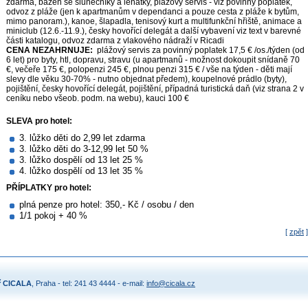
zdarma, bazén se slunečníky a lehátky, plážový servis - viz povinný poplatek,
odvoz z pláže (jen k apartmanům v dependanci a pouze cesta z pláže k bytům,
mimo panoram.), kanoe, šlapadla, tenisový kurt a multifunkční hřiště, animace a
miniclub (12.6.-11.9.), česky hovořící delegát a další vybavení viz text v barevné
části katalogu, odvoz zdarma z vlakového nádraží v Ricadi
CENA NEZAHRNUJE:
plážový servis za povinný poplatek 17,5 € /os./týden (od
6 let) pro byty, htl, dopravu, stravu (u apartmanů - možnost dokoupit snídaně 70
€, večeře 175 €, polopenzi 245 €, plnou penzi 315 € / vše na týden - děti mají
slevy dle věku 30-70% - nutno objednat předem), koupelnové prádlo (byty),
pojištění, česky hovořící delegát, pojištění, případná turistická daň (viz strana 2 v
ceníku nebo všeob. podm. na webu), kauci 100 €
SLEVA pro hotel:
3. lůžko děti do 2,99 let zdarma
3. lůžko děti do 3-12,99 let 50 %
3. lůžko dospělí od 13 let 25 %
4. lůžko dospělí od 13 let 35 %
PŘÍPLATKY pro hotel:
plná penze pro hotel: 350,- Kč / osobu / den
1/1 pokoj + 40 %
[
zpět
]
ř CICALA
, Praha - tel: 241 43 4444 - e-mail:
info@cicala.cz