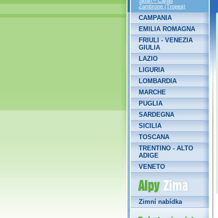
Sibari – Cariati
Zambrone (Tropea)
CAMPANIA
EMILIA ROMAGNA
FRIULI - VENEZIA
GIULIA
LAZIO
LIGURIA
LOMBARDIA
MARCHE
PUGLIA
SARDEGNA
SICILIA
TOSCANA
TRENTINO - ALTO
ADIGE
VENETO
Alpy Zima
Zimní nabídka