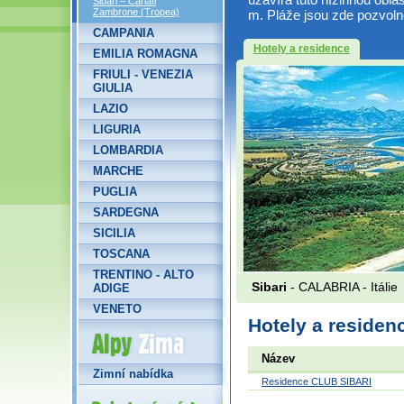
Sibari – Cariati
Zambrone (Tropea)
m. Pláže jsou zde pozvo
CAMPANIA
Hotely a residence
EMILIA ROMAGNA
FRIULI - VENEZIA
GIULIA
LAZIO
LIGURIA
LOMBARDIA
MARCHE
PUGLIA
SARDEGNA
SICILIA
TOSCANA
TRENTINO - ALTO
Sibari
- CALABRIA -
Itálie
ADIGE
VENETO
Hotely a residenc
Alpy Zima
Název
Zimní nabídka
Residence CLUB SIBARI