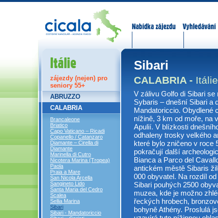
Nabídka zájezdů
Vyhledávání
Itálie
Sibari
CALABRIA -
Itálie
zájezdy (nejen) pro
seniory 55+
V zálivu Golfo di Sibari se
ABRUZZO
Sybaris – dnešní Sibari a 
CALABRIA
Mandatoriccio. Obydlené c
nížině, 3 km od moře, na v
Brancaleone
Briatico
Apulií. V blízkosti dnešní
Capo Vaticano – Ricadi
odhaleny trosky velkého a
Copanello / Catanzaro
které bylo zničeno v roce 
Diamante – Cirella di
Diamante
pokračují další archeologi
Marinella di Cutro
Bianca a Parco del Cavall
Nicotera Marina (Tropea)
Paola
antickém městě Sibaris žilo
Praia a Mare
000 obyvatel. Na rozdíl 
San Nicola Arcella
Sibari pouhých 2500 obyv
Sangineto Lido
Santa Maria del Cedro
muzea, kde je možno zhléd
Scalea
řeckých hrobech, bronzov
Sellia Marina
Sibari
bohyně Athény. Proslulá js
Sibari - Mandatoriccio
uzavírá tuto nížinnou obla