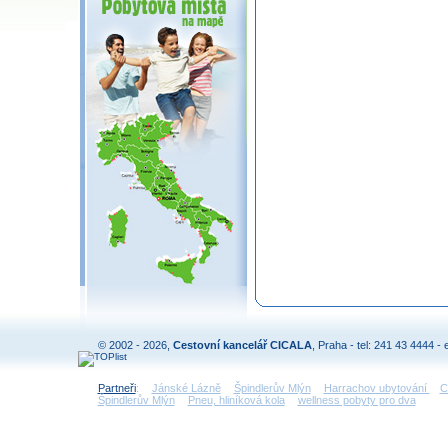
© 2002 - 2026,
Cestovní kancelář CICALA
, Praha - tel: 241 43 4444 - 
Partneři
:
Jánské Lázně
Špindlerův Mlýn
Harrachov ubytování
C
Špindlerův Mlýn
Pneu, hliníková kola
wellness pobyty pro dva