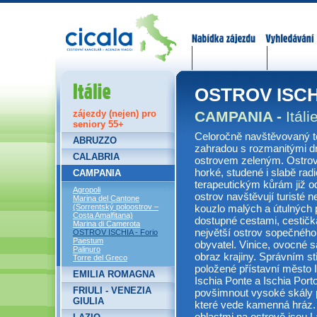
Nabídka zájezdů
Vyhledávání
Itálie
OSTROV ISCHI
CAMPANIA -
Itáli
zájezdy (nejen) pro
seniory 55+
Celoročně navštěvovaný te
ABRUZZO
zahradou s rozmanitými d
CALABRIA
ostrovem zeleným. Ostrov 
horké, studené i slabě rad
CAMPANIA
terapeutickým kůrám již od
Agropoli
ostrov navštěvují turisté n
Marina del Cantone
kouzlo malých a útulných p
(Sorrentský poloostrov –
Costa Amalfitana)
dostupné cestami, cestička
Marina di Camerota
největší ostrov sopečného
OSTROV ISCHIA - Forio
Paestum
obyvatel. Vinice, ovocné s
Palinuro
obraz krajiny. Správním s
Torre del Greco
položené přístavní město I
EMILIA ROMAGNA
Ischia Ponte a Ischia Porto
FRIULI - VENEZIA
povšimnout vysoké skály p
GIULIA
které vede kamenná hráz. 
oblastmi na ostrově jsou