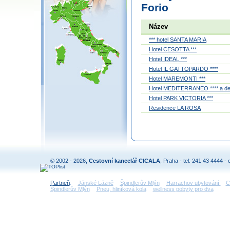
Forio
Název
*** hotel SANTA MARIA
Hotel CESOTTA ***
Hotel IDEAL ***
Hotel IL GATTOPARDO ****
Hotel MAREMONTI ***
Hotel MEDITERRANEO **** a 
Hotel PARK VICTORIA ***
Residence LA ROSA
© 2002 - 2026,
Cestovní kancelář CICALA
, Praha - tel: 241 43 4444 - 
Partneři
:
Jánské Lázně
Špindlerův Mlýn
Harrachov ubytování
C
Špindlerův Mlýn
Pneu, hliníková kola
wellness pobyty pro dva