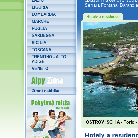
LAZIO
Serrara Fontana, Barano a
LIGURIA
LOMBARDIA
Hotely a residence
MARCHE
PUGLIA
SARDEGNA
SICILIA
TOSCANA
TRENTINO - ALTO
ADIGE
VENETO
Alpy Zima
Zimní nabídka
OSTROV ISCHIA - Forio
-
Hotely a residen