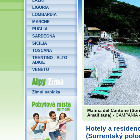
LAZIO
LIGURIA
LOMBARDIA
MARCHE
PUGLIA
SARDEGNA
SICILIA
TOSCANA
TRENTINO - ALTO
ADIGE
VENETO
Alpy Zima
Zimní nabídka
Marina del Cantone (Sor
Amalfitana)
- CAMPANIA 
Hotely a residen
(Sorrentský polo