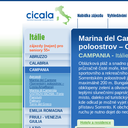
Nabídka zájezdů
Vyhledávání
Itálie
Marina del Ca
poloostrov – 
zájezdy (nejen) pro
seniory 55+
CAMPANIA -
Itáli
ABRUZZO
Oblázková pláž a snadno 
CALABRIA
průzračně čisté moře, které
CAMPANIA
sportovního a rekreačního
Agropoli
Sorrentském poloostrově 
Marina del Cantone
maximálně 200 m. Bungalo
(Sorrentský poloostrov –
obklopeny zelení a olivov
Costa Amalfitana)
Marina di Camerota
teplými slunečními paprsky.
OSTROV ISCHIA - Forio
místo, daleko od turistick
Paestum
Palinuro
kde odkud je možné vyjet n
Torre del Greco
přístavu Sorrento. K obch
EMILIA ROMAGNA
ruchu je nutno dojet do ne
FRIULI - VENEZIA
GIULIA
Hotely a residence