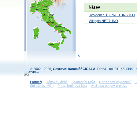
Název
Residence TORRE TURBOLO
Villaggio NETTUNO
© 2002 - 2026,
Cestovní kancelář CICALA
, Praha - tel: 241 43 4444 - 
Partneři
:
Jánské Lázně
Špindlerův Mlýn
Harrachov ubytování
C
Špindlerův Mlýn
Pneu, hliníková kola
wellness pobyty pro dva