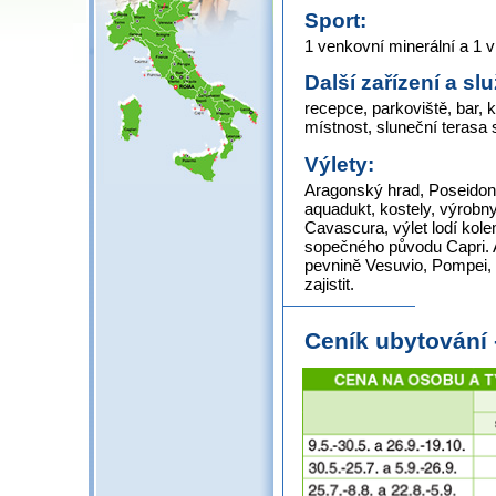
Sport:
1 venkovní minerální a 1 vn
Další zařízení a sl
recepce, parkoviště, bar, 
místnost, sluneční terasa 
Výlety:
Aragonský hrad, Poseidono
aquadukt, kostely, výrobn
Cavascura, výlet lodí kole
sopečného původu Capri. A p
pevnině Vesuvio, Pompei, 
zajistit.
Ceník ubytování