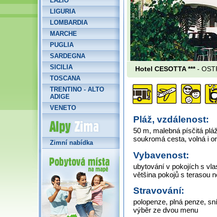
LAZIO
LIGURIA
LOMBARDIA
MARCHE
PUGLIA
SARDEGNA
SICILIA
Hotel CESOTTA ***
- OSTR
TOSCANA
TRENTINO - ALTO
ADIGE
VENETO
Alpy Zima
Pláž, vzdálenost:
50 m, malebná písčitá plá
soukromá cesta, volná i o
Zimní nabídka
Vybavenost:
ubytování v pokojích s vl
většina pokojů s terasou 
Stravování:
polopenze, plná penze, sn
výběr ze dvou menu