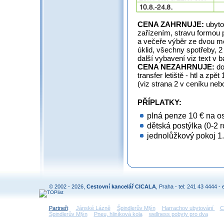
CENA ZAHRNUJE:
ubyto
zařízením, stravu formou 
a večeře výběr ze dvou me
úklid, všechny spotřeby, 2
další vybavení viz text v 
CENA NEZAHRNUJE:
do
transfer letiště - htl a zpě
(viz strana 2 v ceníku ne
PŘÍPLATKY:
plná penze 10 € na oso
dětská postýlka (0-2 ro
jednolůžkový pokoj 1.
© 2002 - 2026,
Cestovní kancelář CICALA
, Praha - tel: 241 43 4444 - 
Partneři
:
Jánské Lázně
Špindlerův Mlýn
Harrachov ubytování
C
Špindlerův Mlýn
Pneu, hliníková kola
wellness pobyty pro dva