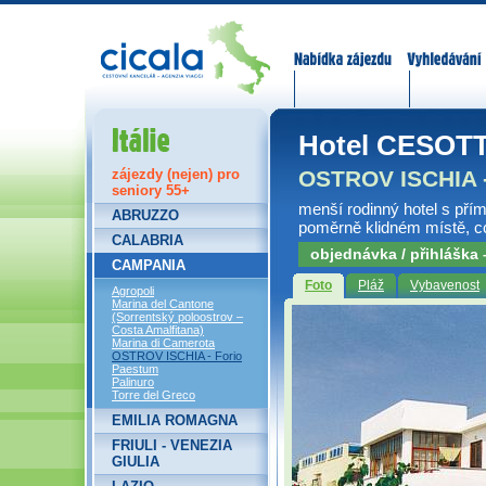
Nabídka zájezdů
Vyhledávání
Itálie
Hotel CESOTT
OSTROV ISCHIA -
zájezdy (nejen) pro
seniory 55+
menší rodinný hotel s př
ABRUZZO
poměrně klidném místě, cc
CALABRIA
objednávka / přihláška
CAMPANIA
Foto
Pláž
Vybavenost
Agropoli
Marina del Cantone
(Sorrentský poloostrov –
Costa Amalfitana)
Marina di Camerota
OSTROV ISCHIA - Forio
Paestum
Palinuro
Torre del Greco
EMILIA ROMAGNA
FRIULI - VENEZIA
GIULIA