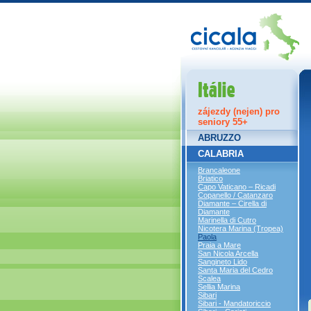
Itálie
zájezdy (nejen) pro
seniory 55+
ABRUZZO
CALABRIA
Brancaleone
Briatico
Capo Vaticano – Ricadi
Copanello / Catanzaro
Diamante – Cirella di
Diamante
Marinella di Cutro
Nicotera Marina (Tropea)
Paola
Praia a Mare
San Nicola Arcella
Sangineto Lido
Santa Maria del Cedro
Scalea
Sellia Marina
Sibari
Sibari - Mandatoriccio