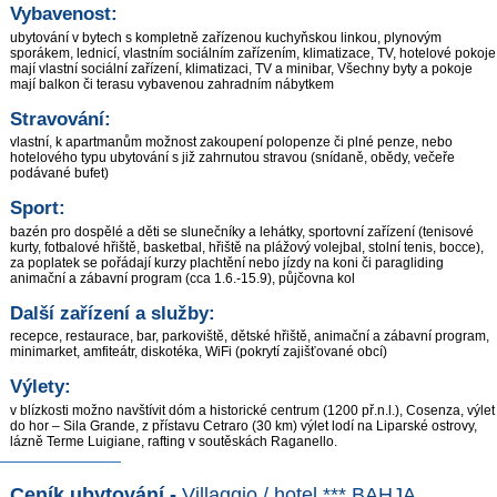
Vybavenost:
ubytování v bytech s kompletně zařízenou kuchyňskou linkou, plynovým
sporákem, lednicí, vlastním sociálním zařízením, klimatizace, TV, hotelové pokoje
mají vlastní sociální zařízení, klimatizaci, TV a minibar, Všechny byty a pokoje
mají balkon či terasu vybavenou zahradním nábytkem
Stravování:
vlastní, k apartmanům možnost zakoupení polopenze či plné penze, nebo
hotelového typu ubytování s již zahrnutou stravou (snídaně, obědy, večeře
podávané bufet)
Sport:
bazén pro dospělé a děti se slunečníky a lehátky, sportovní zařízení (tenisové
kurty, fotbalové hřiště, basketbal, hřiště na plážový volejbal, stolní tenis, bocce),
za poplatek se pořádají kurzy plachtění nebo jízdy na koni či paragliding
animační a zábavní program (cca 1.6.-15.9), půjčovna kol
Další zařízení a služby:
recepce, restaurace, bar, parkoviště, dětské hřiště, animační a zábavní program,
minimarket, amfiteátr, diskotéka, WiFi (pokrytí zajišťované obcí)
Výlety:
v blízkosti možno navštívit dóm a historické centrum (1200 př.n.l.), Cosenza, výlet
do hor – Sila Grande, z přístavu Cetraro (30 km) výlet lodí na Liparské ostrovy,
lázně Terme Luigiane, rafting v soutěskách Raganello.
Ceník ubytování -
Villaggio / hotel *** BAHJA