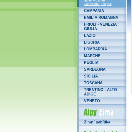
Sibari – Cariati
Zambrone (Tropea)
CAMPANIA
EMILIA ROMAGNA
FRIULI - VENEZIA
GIULIA
LAZIO
LIGURIA
LOMBARDIA
MARCHE
PUGLIA
SARDEGNA
SICILIA
TOSCANA
TRENTINO - ALTO
ADIGE
VENETO
Alpy Zima
Zimní nabídka