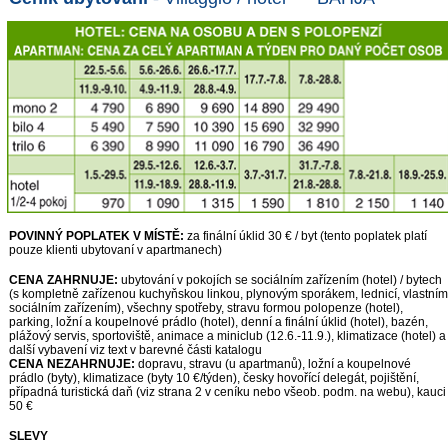
POVINNÝ POPLATEK V MÍSTĚ:
za finální úklid 30 € / byt (tento poplatek platí
pouze klienti ubytovaní v apartmanech)
CENA ZAHRNUJE:
ubytování v pokojích se sociálním zařízením (hotel) / bytech
(s kompletně zařízenou kuchyňskou linkou, plynovým sporákem, lednicí, vlastním
sociálním zařízením), všechny spotřeby, stravu formou polopenze (hotel),
parking, ložní a koupelnové prádlo (hotel), denní a finální úklid (hotel), bazén,
plážový servis, sportoviště, animace a miniclub (12.6.-11.9.), klimatizace (hotel) a
další vybavení viz text v barevné části katalogu
CENA NEZAHRNUJE:
dopravu, stravu (u apartmanů), ložní a koupelnové
prádlo (byty), klimatizace (byty 10 €/týden), česky hovořící delegát, pojištění,
případná turistická daň (viz strana 2 v ceníku nebo všeob. podm. na webu), kauci
50 €
SLEVY