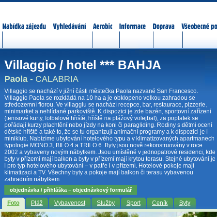
Nabídka zájezdů
Vyhledávání
Aerobic
Informace
Doprava
Všeobecné p
Villaggio / hotel *** BAHJA
Paola -
CALABRIA
Villaggio se nachází v jižní části městečka Paola nazvané San Francesco.
Villaggio Paola se rozkládá na 10 ha a je obklopeno velkou zahradou se
středozemní florou. Ve villaggiu se nachází recepce, bar, restaurace, pizzerie,
minimarket a nehlídané parkoviště. K dispozici je zde bazén, sportovní zařízení
(tenisové kurty, fotbalové hřiště, hřiště na plážový volejbal), za poplatek se
pořádají kurzy plachtění nebo jízdy na koni či paragliding. Rodiny s dětmi ocení
dětské hřiště a také to, že se tu organizují animační programy a k dispozici je i
miniklub. Nabízíme ubytování hotelového typu a v klimatizovaných apartmanech
typologie MONO 3, BILO 4 a TRILO 6. Byty jsou nově rekonstruovány v roce
2002 a vybaveny novým nábytkem. Jsou umístěné v jednopatrové residenci, kde
byty v přízemí mají balkon a byty v přízemí mají krytou terasu. Stejné ubytování je
i pro typ hotelového ubytování – v patře i v přízemí. Hotelové pokoje mají
klimatizaci a TV. Všechny byty a pokoje mají balkon či terasu vybavenou
zahradním nábytkem
objednávka / přihláška – objednávkový formulář
Foto
Pláž
Vybavenost
Služby
Sport
Ceník
Byty