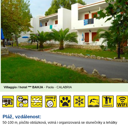
Villaggio / hotel *** BAHJA
- Paola -
CALABRIA
Pláž, vzdálenost:
50-100 m, písčito oblázková, volná i organizovaná se slunečníky a lehátky