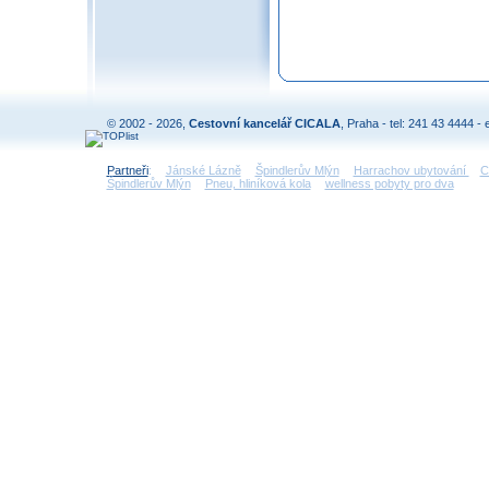
© 2002 - 2026,
Cestovní kancelář CICALA
, Praha - tel: 241 43 4444 - 
Partneři
:
Jánské Lázně
Špindlerův Mlýn
Harrachov ubytování
C
Špindlerův Mlýn
Pneu, hliníková kola
wellness pobyty pro dva