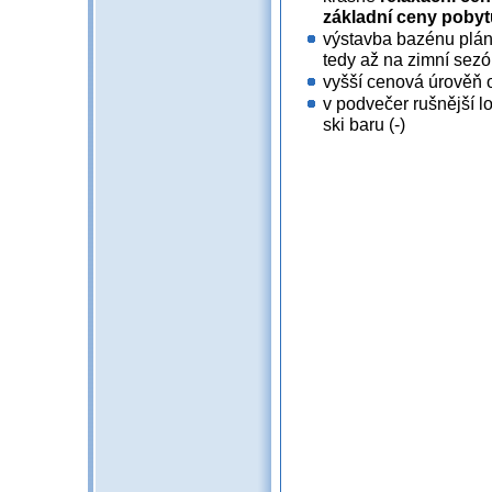
základní ceny pobyt
výstavba bazénu pláno
tedy až na zimní sezó
vyšší cenová úrověň o
v podvečer rušnější 
ski baru (-)