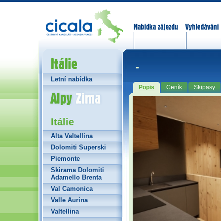
Nabídka zájezdů
Vyhledávání
Itálie
-
Letní nabídka
Popis
Ceník
Skipasy
Alpy Zima
Itálie
Alta Valtellina
Dolomiti Superski
Piemonte
Skirama Dolomiti
Adamello Brenta
Val Camonica
Valle Aurina
Valtellina