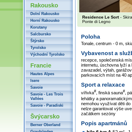
Rakousko
Dolní Rakousko
Residence Le Sort
- Skir
Horní Rakousko
Ponte di Legno
Korutany
Salcbursko
Poloha
Štýrsko
Tonale, centrum - 0 m, ski
Tyrolsko
Vybavenost a služ
Východní Tyrolsko
recepce, společenská místn
Francie
internetu, úschovna lyží a
zavazadel, výtah, garážov
Hautes Alpes
parkovacích míst na 40 ap
Isere
Sport a relaxace
Savoie
#
#
vířivka
, finská sauna
, p
Savoie - Les Trois
lehátky a panoramatický
Vallées
nemohou využívat děti do 1
Savoie - Paradiski
nelze garantovat výše uv
začátkem sezóny
Švýcarsko
Popis apartmánů
Berner Oberland
Graubünden