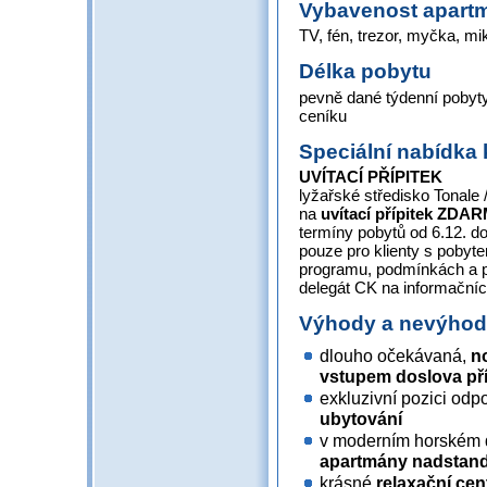
Vybavenost apart
TV, fén, trezor, myčka, mikr
Délka pobytu
pevně dané týdenní pobyty
ceníku
Speciální nabídka 
UVÍTACÍ PŘÍPITEK
lyžařské středisko Tonale
na
uvítací přípitek
ZDAR
termíny pobytů od 6.12. do 
pouze pro klienty s pobyt
programu, podmínkách a 
delegát CK na informačníc
Výhody a nevýho
dlouho očekávaná,
n
vstupem doslova př
exkluzivní pozici odpo
ubytování
v moderním horském 
apartmány nadstanda
krásné
relaxační cen