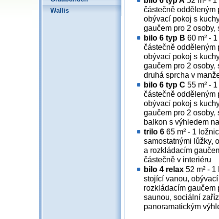
bilo 6 typ A
52 m² - 1
částečně odděleným p
Wallis
obývací pokoj s kuch
gaučem pro 2 osoby, s
bilo 6 typ B
60 m² - 1
částečně odděleným p
obývací pokoj s kuch
gaučem pro 2 osoby, so
druhá sprcha v manžel
bilo 6 typ C
55 m² - 1
částečně odděleným p
obývací pokoj s kuch
gaučem pro 2 osoby, so
balkon s výhledem na
trilo 6
65 m² - 1 ložnic
samostatnými lůžky, 
a rozkládacím gaučem 
částečně v interiéru
bilo 4 relax
52 m² - 1 
stojící vanou, obýva
rozkládacím gaučem p
saunou, sociální zaříz
panoramatickým výh