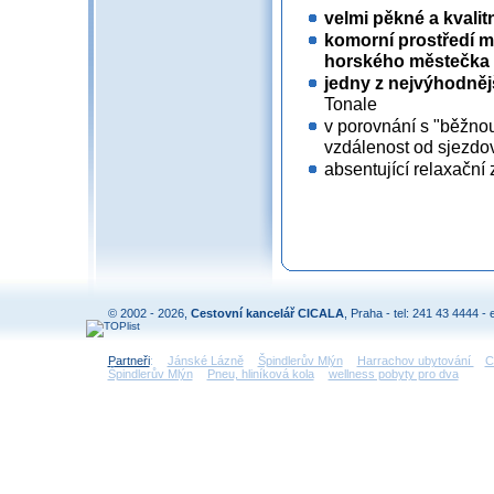
velmi pěkné a kvali
komorní prostředí m
horského městečka
jedny z nejvýhodně
Tonale
v porovnání s "běžno
vzdálenost od sjezdový
absentující relaxační 
© 2002 - 2026,
Cestovní kancelář CICALA
, Praha - tel: 241 43 4444 - 
Partneři
:
Jánské Lázně
Špindlerův Mlýn
Harrachov ubytování
C
Špindlerův Mlýn
Pneu, hliníková kola
wellness pobyty pro dva