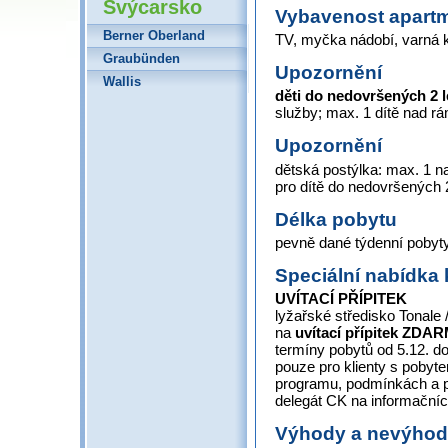
Švýcarsko
Vybavenost apart
Berner Oberland
TV, myčka nádobí, varná kon
Graubünden
Upozornění
Wallis
děti do nedovršených 2 
služby; max. 1 dítě nad 
Upozornění
dětská postýlka: max. 1 
pro dítě do nedovršených 2
Délka pobytu
pevně dané týdenní pobyty
Speciální nabídka 
UVÍTACÍ PŘÍPITEK
lyžařské středisko Tonale
na
uvítací přípitek
ZDAR
termíny pobytů od 5.12. do 
pouze pro klienty s pobyt
programu, podmínkách a 
delegát CK na informačníc
Výhody a nevýho