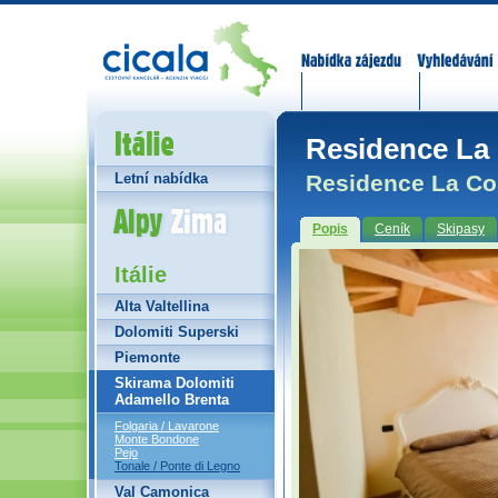
Nabídka zájezdů
Vyhledávání
Itálie
Residence La 
Residence La Cor
Letní nabídka
Alpy Zima
Popis
Ceník
Skipasy
Itálie
Alta Valtellina
Dolomiti Superski
Piemonte
Skirama Dolomiti
Adamello Brenta
Folgaria / Lavarone
Monte Bondone
Pejo
Tonale / Ponte di Legno
Val Camonica