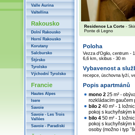
Valle Aurina
Valtellina
Rakousko
Residence La Corte
- Ski
Ponte di Legno
Dolní Rakousko
Horní Rakousko
Poloha
Korutany
Salcbursko
Vezza d’Oglio, centrum - 1
6,6 km, skibus - 30 m
Štýrsko
Tyrolsko
Vybavenost a služ
Východní Tyrolsko
recepce, úschovna lyží, v
Francie
Popis apartmánů
Hautes Alpes
mono 2
25 m² - obýv
rozkládacím gaučem pr
Isere
bilo 2
40 m² - 1 ložni
Savoie
pokoj s kuchyňským ko
Savoie - Les Trois
bilo 4
50 m² - 1 ložni
Vallées
pokoj s kuchyňským 
Savoie - Paradiski
osoby (možno i typ "šu