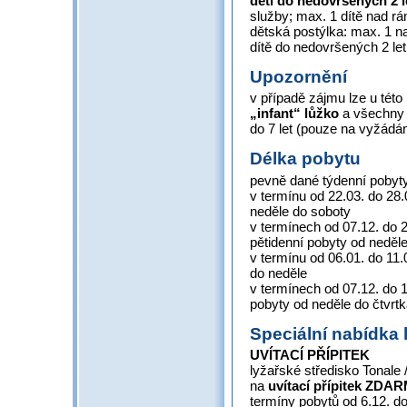
děti do nedovršených 2 
služby; max. 1 dítě nad r
dětská postýlka: max. 1 n
dítě do nedovršených 2 let
Upozornění
v případě zájmu lze u této 
„infant“ lůžko
a všechny s
do 7 let (pouze na vyžádán
Délka pobytu
pevně dané týdenní pobyty
v termínu od 22.03. do 28
neděle do soboty
v termínech od 07.12. do 2
pětidenní pobyty od neděl
v termínu od 06.01. do 11.
do neděle
v termínech od 07.12. do 1
pobyty od neděle do čtvrt
Speciální nabídka 
UVÍTACÍ PŘÍPITEK
lyžařské středisko Tonale
na
uvítací přípitek
ZDAR
termíny pobytů od 6.12. do 