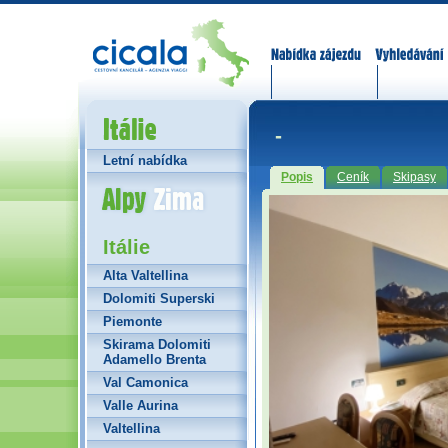
Nabídka zájezdů
Vyhledávání
Itálie
-
Letní nabídka
Popis
Ceník
Skipasy
Alpy Zima
Itálie
Alta Valtellina
Dolomiti Superski
Piemonte
Skirama Dolomiti
Adamello Brenta
Val Camonica
Valle Aurina
Valtellina