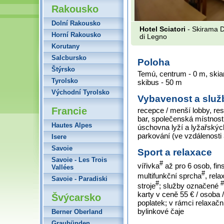
Rakousko
Dolní Rakousko
Hotel Sciatori
- Skirama D
Horní Rakousko
di Legno
Korutany
Salcbursko
Poloha
Štýrsko
Temú, centrum - 0 m, skiar
Tyrolsko
skibus - 50 m
Východní Tyrolsko
Vybavenost a služ
Francie
recepce / menší lobby, re
bar, společenská místnost s
Hautes Alpes
úschovna lyží a lyžařskýc
parkování (ve vzdálenosti
Isere
Savoie
Sport a relaxace
Savoie - Les Trois
#
vířivka
až pro 6 osob, fi
Vallées
#
multifunkční sprcha
, rel
Savoie - Paradiski
#
#
stroje
; služby označené
karty v ceně 55 € / osoba 
Švýcarsko
poplatek; v rámci relaxač
bylinkové čaje
Berner Oberland
Graubünden