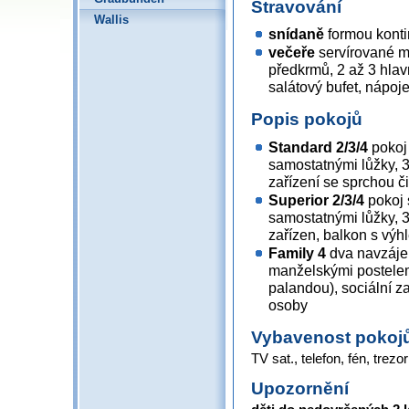
Stravování
Wallis
snídaně
formou konti
večeře
servírované m
předkrmů, 2 až 3 hlavn
salátový bufet, nápoj
Popis pokojů
Standard 2/3/4
pokoj 
samostatnými lůžky, 3
zařízení se sprchou č
Superior 2/3/4
pokoj 
samostatnými lůžky, 3
zařízen, balkon s vý
Family 4
dva navzáje
manželskými postelem
palandou), sociální z
osoby
Vybavenost pokoj
TV sat., telefon, fén, trezor
Upozornění