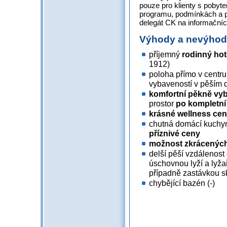
pouze pro klienty s pobyt
programu, podmínkách a 
delegát CK na informačníc
Výhody a nevýho
příjemný
rodinný hot
1912)
poloha přímo v centr
vybaveností v pěším
komfortní pěkně vy
prostor
po kompletní
krásné wellness ce
chutná domácí kuchyn
příznivé ceny
možnost zkrácených
delší pěší vzdálenos
úschovnou lyží a lyža
případně zastávkou s
chybějící bazén (-)