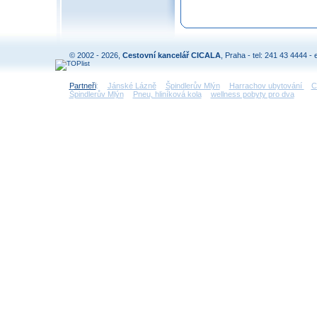
© 2002 - 2026,
Cestovní kancelář CICALA
, Praha - tel: 241 43 4444 - 
Partneři
:
Jánské Lázně
Špindlerův Mlýn
Harrachov ubytování
C
Špindlerův Mlýn
Pneu, hliníková kola
wellness pobyty pro dva