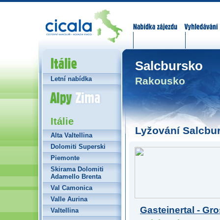
Nabídka zájezdů
Vyhledávání
Itálie
Salcbursko
Rakousko
Letní nabídka
Alpy Zima
Itálie
Lyžování Salcbu
Alta Valtellina
Dolomiti Superski
Piemonte
Skirama Dolomiti
Adamello Brenta
Val Camonica
Valle Aurina
Gasteinertal - Gro
Valtellina