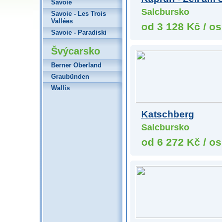
Savoie
Salcbursko
Savoie - Les Trois
Vallées
od 3 128 Kč / os
Savoie - Paradiski
Švýcarsko
Berner Oberland
Graubünden
Wallis
Katschberg
Salcbursko
od 6 272 Kč / os