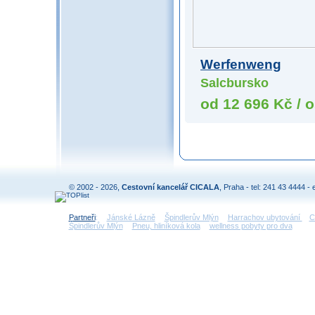
Werfenweng
Salcbursko
od 12 696 Kč / o
© 2002 - 2026,
Cestovní kancelář CICALA
, Praha - tel: 241 43 4444 - 
Partneři
:
Jánské Lázně
Špindlerův Mlýn
Harrachov ubytování
C
Špindlerův Mlýn
Pneu, hliníková kola
wellness pobyty pro dva