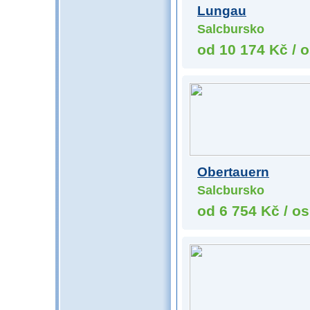
Lungau
Salcbursko
od 10 174 Kč / o
Obertauern
Salcbursko
od 6 754 Kč / os