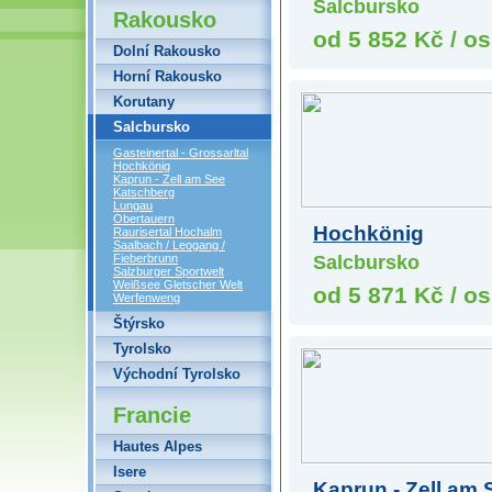
Salcbursko
Rakousko
od 5 852 Kč / os
Dolní Rakousko
Horní Rakousko
Korutany
Salcbursko
Gasteinertal - Grossarltal
Hochkönig
Kaprun - Zell am See
Katschberg
Lungau
Obertauern
Hochkönig
Raurisertal Hochalm
Saalbach / Leogang /
Salcbursko
Fieberbrunn
Salzburger Sportwelt
Weißsee Gletscher Welt
od 5 871 Kč / os
Werfenweng
Štýrsko
Tyrolsko
Východní Tyrolsko
Francie
Hautes Alpes
Isere
Kaprun - Zell am 