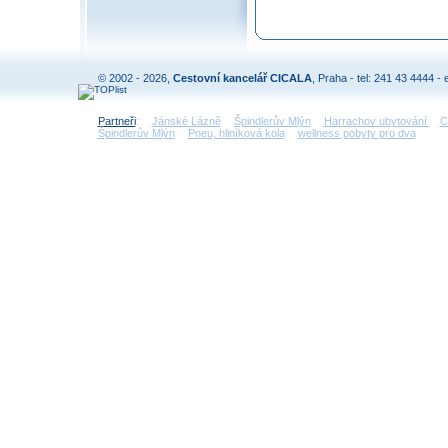
© 2002 - 2026,
Cestovní kancelář CICALA
, Praha - tel: 241 43 4444 - 
Partneři
:
Jánské Lázně
Špindlerův Mlýn
Harrachov ubytování
C
Špindlerův Mlýn
Pneu, hliníková kola
wellness pobyty pro dva