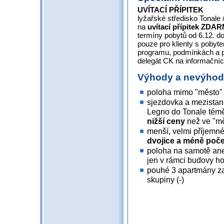
UVÍTACÍ PŘÍPITEK
lyžařské středisko Tonale
na
uvítací přípitek
ZDAR
termíny pobytů od 6.12. do 
pouze pro klienty s pobyt
programu, podmínkách a 
delegát CK na informačníc
Výhody a nevýho
poloha mimo "město" z
sjezdovka a mezistan
Legno do Tonale témě
nižší ceny
než ve "m
menší, velmi příjemn
dvojice a méně poče
poloha na samotě ane
jen v rámci budovy hot
pouhé 3 apartmány za
skupiny (-)