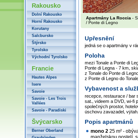
Rakousko
Dolní Rakousko
Apartmány La Roccia
- S
Horní Rakousko
/ Ponte di Legno
Korutany
Salcbursko
Upřesnění
Štýrsko
jedná se o apartmány v r
Tyrolsko
Poloha
Východní Tyrolsko
mezi Tonale a Ponte di Le
Francie
Ponte di Legna - 7 km, ski
z Tonale do Ponte di Legn
Hautes Alpes
z Ponte di Legno do Tonal
Isere
Vybavenost a služ
Savoie
recepce, restaurace / bar 
Savoie - Les Trois
sat., videem a DVD, wi-fi p
Vallées
společných prostor, hotelo
Savoie - Paradiski
úschovu zavazadel, výtah
Švýcarsko
Popis apartmánů
Berner Oberland
mono 2
25 m² - obýv
manželskou postelí, s
Graubünden