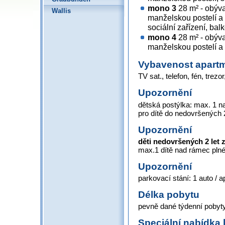
mono 3
28 m² - obýv
Wallis
manželskou postelí a
sociální zařízení, bal
mono 4
28 m² - obýv
manželskou postelí a 
Vybavenost apart
TV sat., telefon, fén, trezor
Upozornění
dětská postýlka: max. 1 
pro dítě do nedovršených 2
Upozornění
děti nedovršených 2 let
max.1 dítě nad rámec pln
Upozornění
parkovací stání: 1 auto / 
Délka pobytu
pevně dané týdenní pobyty
Speciální nabídka 