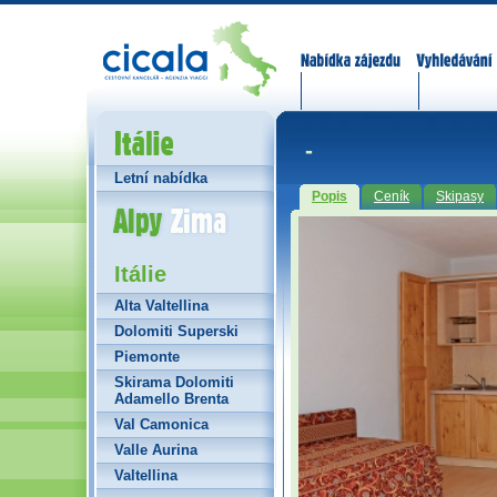
Nabídka zájezdů
Vyhledávání
Itálie
-
Letní nabídka
Popis
Ceník
Skipasy
Alpy Zima
Itálie
Alta Valtellina
Dolomiti Superski
Piemonte
Skirama Dolomiti
Adamello Brenta
Val Camonica
Valle Aurina
Valtellina