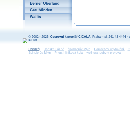
Berner Oberland
Graubünden
Wallis
© 2002 - 2026,
Cestovní kancelář CICALA
, Praha - tel: 241 43 4444 - 
Partneři
:
Jánské Lázně
Špindlerův Mlýn
Harrachov ubytování
C
Špindlerův Mlýn
Pneu, hliníková kola
wellness pobyty pro dva