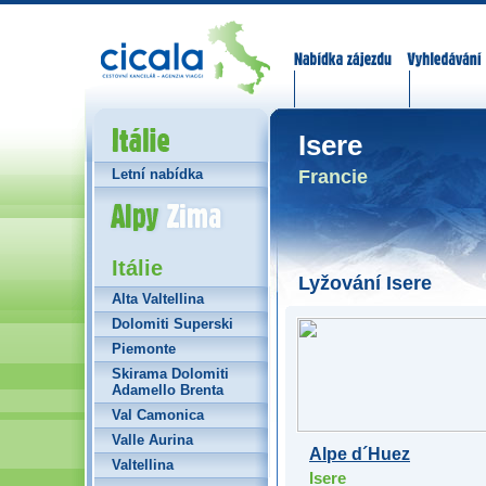
Nabídka zájezdů
Vyhledávání
Itálie
Isere
Francie
Letní nabídka
Alpy Zima
Itálie
Lyžování Isere
Alta Valtellina
Dolomiti Superski
Piemonte
Skirama Dolomiti
Adamello Brenta
Val Camonica
Valle Aurina
Alpe d´Huez
Valtellina
Isere