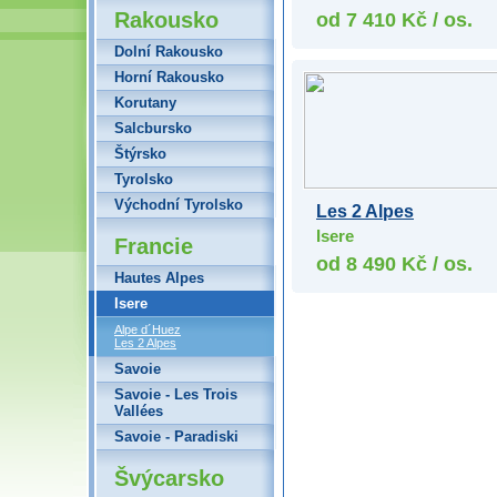
Rakousko
od 7 410 Kč / os.
Dolní Rakousko
Horní Rakousko
Korutany
Salcbursko
Štýrsko
Tyrolsko
Východní Tyrolsko
Les 2 Alpes
Isere
Francie
od 8 490 Kč / os.
Hautes Alpes
Isere
Alpe d´Huez
Les 2 Alpes
Savoie
Savoie - Les Trois
Vallées
Savoie - Paradiski
Švýcarsko