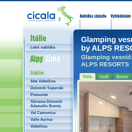
Nabídka zájezdů
Vyhledávání
Itálie
Glamping vesn
by ALPS RE
Letní nabídka
Alpy Zima
Glamping vesnič
ALPS RESORTS
Itálie
Popis
Ceník
Skipasy
Alta Valtellina
Dolomiti Superski
Piemonte
Skirama Dolomiti
Adamello Brenta
Val Camonica
Valle Aurina
Valtellina