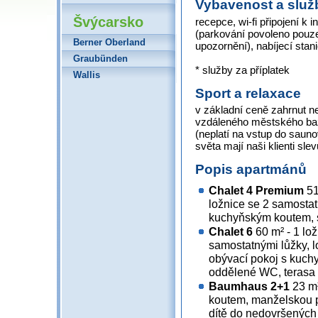
Vybavenost a služ
Švýcarsko
recepce, wi-fi připojení k 
(parkování povoleno pouze 
Berner Oberland
upozornění), nabíjecí stani
Graubünden
* služby za příplatek
Wallis
Sport a relaxace
v základní ceně zahrnut 
vzdáleného městského ba
(neplatí na vstup do saun
světa mají naši klienti sl
Popis apartmánů
Chalet 4 Premium
51
ložnice se 2 samostat
kuchyňským koutem, so
Chalet 6
60 m² - 1 lož
samostatnými lůžky, l
obývací pokoj s kuchy
oddělené WC, terasa
Baumhaus 2+1
23 m²
koutem, manželskou p
dítě do nedovršených 1