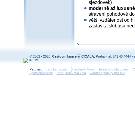
sjezdovek)
moderně až luxusně 
strávení pohodové d
větší vzdálenost od h
zastávka skibusu neda
© 2002 - 2026,
Cestovní kancelář CICALA
, Praha - tel: 241 43 4444 - 
Partneři
:
Jánské Lázně
Špindlerův Mlýn
Harrachov ubytování
C
Špindlerův Mlýn
Pneu, hliníková kola
wellness pobyty pro dva