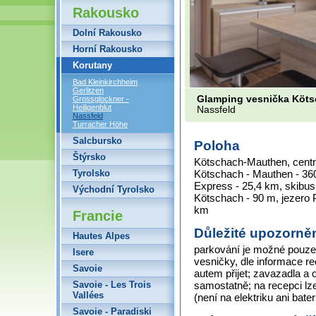
Rakousko
Dolní Rakousko
Horní Rakousko
Korutany
Bad Kleinkirchheim
Gerlitzen
Glamping vesnička Köt
Grossglockner -
Heiligenblut
Nassfeld
Nassfeld
Turracher Höhe
Salcbursko
Poloha
Štýrsko
Kötschach-Mauthen, centru
Tyrolsko
Kötschach - Mauthen - 360
Express - 25,4 km, skibu
Východní Tyrolsko
Kötschach - 90 m, jezero
km
Francie
Důležité upozorněn
Hautes Alpes
parkování je možné pouze 
Isere
vesničky, dle informace 
Savoie
autem přijet; zavazadla a o
Savoie - Les Trois
samostatně; na recepci lz
Vallées
(není na elektriku ani bate
Savoie - Paradiski