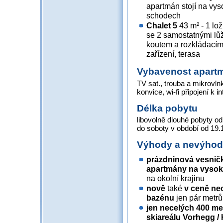
apartmán stojí na vyso
schodech
Chalet 5
43 m² - 1 lo
se 2 samostatnými lů
koutem a rozkládacím
zařízení, terasa
Vybavenost apart
TV sat., trouba a mikrovl
konvice, wi-fi připojení k i
Délka pobytu
libovolně dlouhé pobyty od
do soboty v období od 19.1
Výhody a nevýho
prázdninová vesničk
apartmány na vysoký
na okolní krajinu
nově
také
v ceně
ne
bazénu
jen pár metrů
jen necelých 400 me
skiareálu Vorhegg /