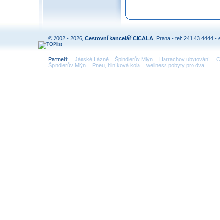
© 2002 - 2026,
Cestovní kancelář CICALA
, Praha - tel: 241 43 4444 - 
Partneři
:
Jánské Lázně
Špindlerův Mlýn
Harrachov ubytování
C
Špindlerův Mlýn
Pneu, hliníková kola
wellness pobyty pro dva