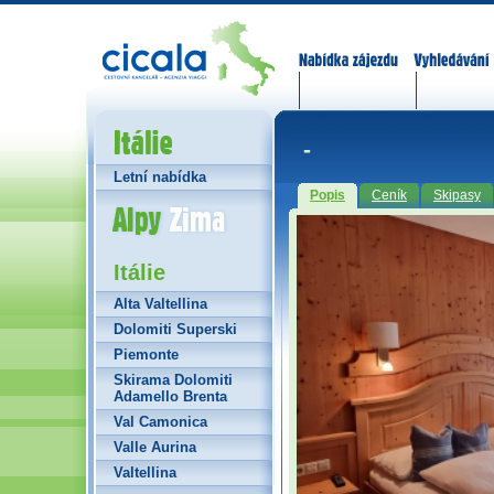
Nabídka zájezdů
Vyhledávání
Itálie
-
Letní nabídka
Popis
Ceník
Skipasy
Alpy Zima
Itálie
Alta Valtellina
Dolomiti Superski
Piemonte
Skirama Dolomiti
Adamello Brenta
Val Camonica
Valle Aurina
Valtellina