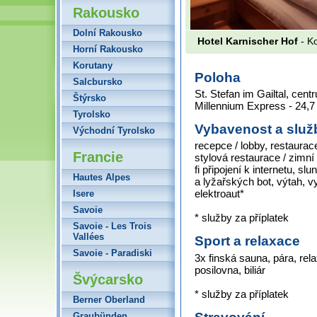
Rakousko
Dolní Rakousko
Hotel Karnischer Hof
- Ko
Horní Rakousko
Korutany
Poloha
Salcbursko
St. Stefan im Gailtal, cent
Štýrsko
Millennium Express - 24,7
Tyrolsko
Vybavenost a služ
Východní Tyrolsko
recepce / lobby, restaurac
Francie
stylová restaurace / zimní
fi připojení k internetu, s
Hautes Alpes
a lyžařských bot, výtah, v
elektroaut*
Isere
Savoie
* služby za příplatek
Savoie - Les Trois
Vallées
Sport a relaxace
Savoie - Paradiski
3x finská sauna, pára, rel
posilovna, biliár
Švýcarsko
* služby za příplatek
Berner Oberland
Graubünden