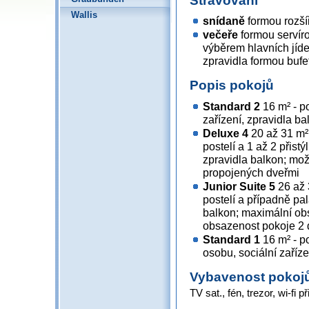
Stravování
Wallis
snídaně
formou rozší
večeře
formou serví
výběrem hlavních jídel
zpravidla formou bufe
Popis pokojů
Standard 2
16 m² - po
zařízení, zpravidla ba
Deluxe 4
20 až 31 m²
postelí a 1 až 2 přistý
zpravidla balkon; mo
propojených dveřmi
Junior Suite 5
26 až 
postelí a případně pal
balkon; maximální ob
obsazenost pokoje 2 
Standard 1
16 m² - p
osobu, sociální zaříze
Vybavenost pokoj
TV sat., fén, trezor, wi-fi p