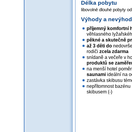
Délka pobytu
libovolně dlouhé pobyty od
Výhody a nevýho
příjemný komfortní 
věhlasného lyžařskéh
pěkné a skutečně p
až 3 děti do
nedovrš
rodiči
zcela zdarma
snídaně a večeře v ho
produktů se zaměření
na menší hotel pomě
saunami
ideální na o
zastávka skibusu té
nepřítomnost bazénu 
skibusem (-)