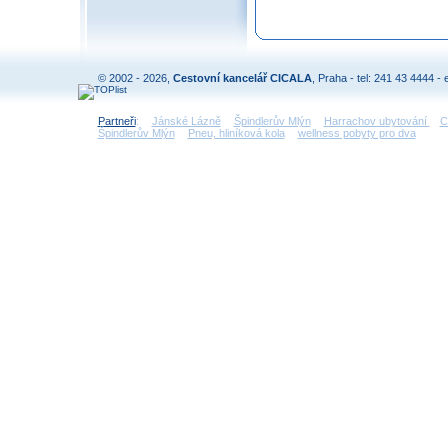
© 2002 - 2026,
Cestovní kancelář CICALA
, Praha - tel: 241 43 4444 - 
Partneři
:
Jánské Lázně
Špindlerův Mlýn
Harrachov ubytování
C
Špindlerův Mlýn
Pneu, hliníková kola
wellness pobyty pro dva