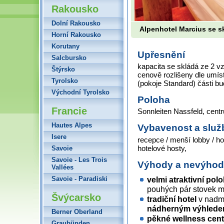
Rakousko
Dolní Rakousko
Alpenhotel Marcius se 
Horní Rakousko
Korutany
Upřesnění
Salcbursko
kapacita se skládá ze 2 v
Štýrsko
cenově rozlišeny dle umís
Tyrolsko
(pokoje Standard) části b
Východní Tyrolsko
Poloha
Francie
Sonnleiten Nassfeld, cent
Hautes Alpes
Vybavenost a služ
Isere
recepce / menší lobby / ho
hotelové hosty,
Savoie
Savoie - Les Trois
Výhody a nevýho
Vallées
Savoie - Paradiski
velmi atraktivní pol
pouhých pár stovek m
Švýcarsko
tradiční hotel
v nadmo
nádherným výhledem
Berner Oberland
pěkné wellness cen
Graubünden