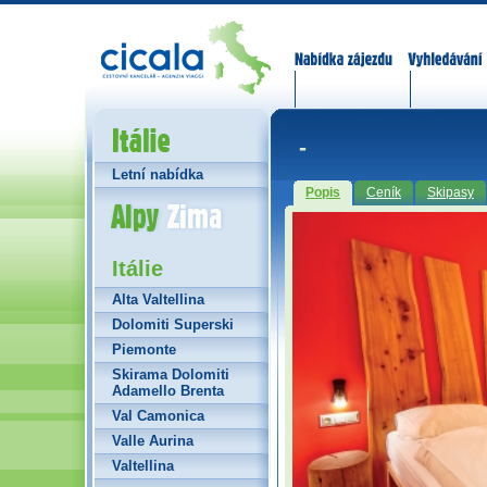
Nabídka zájezdů
Vyhledávání
Itálie
-
Letní nabídka
Popis
Ceník
Skipasy
Alpy Zima
Itálie
Alta Valtellina
Dolomiti Superski
Piemonte
Skirama Dolomiti
Adamello Brenta
Val Camonica
Valle Aurina
Valtellina