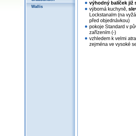
výhodný balíček již
Wallis
výborná kuchyně,
sle
Lockstanalm (na vyžádá
před objednávkou)
pokoje Standard v pův
zařízením (-)
vzhledem k velmi atra
zejména ve vysoké se