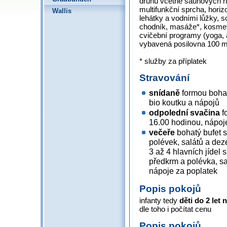
druhů včetně saunových rit
multifunkční sprcha, horiz
Wallis
lehátky a vodními lůžky, 
chodník, masáže*, kosmeti
cvičební programy (yoga, 
vybavená posilovna 100 m
* služby za příplatek
Stravování
snídaně
formou bohat
bio koutku a nápojů
odpolední svačina
f
16.00 hodinou, nápoj
večeře
bohatý bufet s
polévek, salátů a dez
3 až 4 hlavních jídel 
předkrm a polévka, sa
nápoje za poplatek
Popis pokojů
infanty tedy
děti do 2 let
dle toho i počítat cenu
Popis pokojů