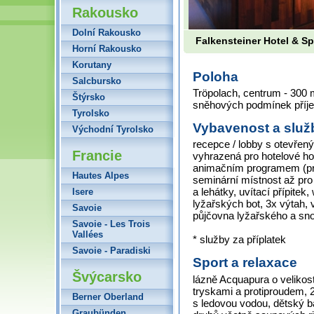
Rakousko
Dolní Rakousko
Falkensteiner Hotel & Sp
Horní Rakousko
Korutany
Poloha
Salcbursko
Tröpolach, centrum - 300 
Štýrsko
sněhových podmínek příje
Tyrolsko
Vybavenost a služ
Východní Tyrolsko
recepce / lobby s otevře
Francie
vyhrazená pro hotelové ho
animačním programem (pro d
Hautes Alpes
seminární místnost až pro
a lehátky, uvítací přípitek,
Isere
lyžařských bot, 3x výtah, 
Savoie
půjčovna lyžařského a s
Savoie - Les Trois
Vallées
* služby za příplatek
Savoie - Paradiski
Sport a relaxace
Švýcarsko
lázně Acquapura o velikos
tryskami a protiproudem,
Berner Oberland
s ledovou vodou, dětský b
Graubünden