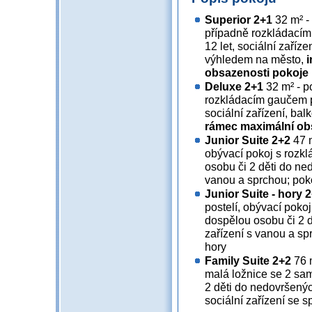
Superior 2+1
32 m² -
případně rozkládacím
12 let, sociální zaříz
výhledem na město,
i
obsazenosti pokoje
Deluxe 2+1
32 m² - p
rozkládacím gaučem p
sociální zařízení, ba
rámec maximální ob
Junior Suite 2+2
47 m
obývací pokoj s rozk
osobu či 2 děti do ned
vanou a sprchou; pok
Junior Suite - hory 
postelí, obývací poko
dospělou osobu či 2 d
zařízení s vanou a s
hory
Family Suite 2+2
76 m
malá ložnice se 2 sam
2 děti do nedovršenýc
sociální zařízení se 