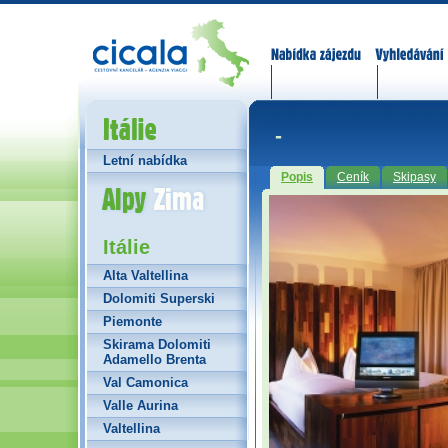
Nabídka zájezdů
Vyhledávání
Itálie
-
Letní nabídka
Popis
Ceník
Skipasy
Alpy Zima
Itálie
Alta Valtellina
Dolomiti Superski
Piemonte
Skirama Dolomiti
Adamello Brenta
Val Camonica
Valle Aurina
Valtellina