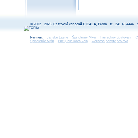
© 2002 - 2026,
Cestovní kancelář CICALA
, Praha - tel: 241 43 4444 - 
Partneři
:
Jánské Lázně
Špindlerův Mlýn
Harrachov ubytování
C
Špindlerův Mlýn
Pneu, hliníková kola
wellness pobyty pro dva