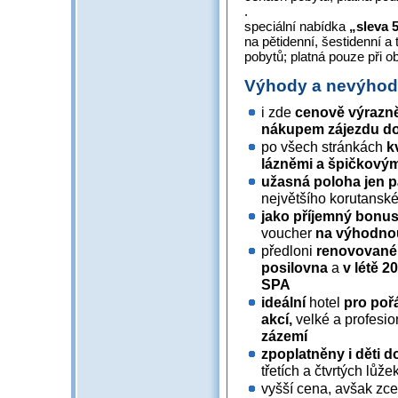
.
speciální nabídka
„sleva 
na pětidenní, šestidenní a
pobytů; platná pouze při 
Výhody a nevýho
i zde
cenově výrazn
nákupem zájezdu
do
po všech stránkách
k
lázněmi a
špičkovým
užasná poloha jen p
největšího korutanské
jako příjemný bonu
voucher
na výhodnou
předloni
renovované 
posilovna
a
v létě 
SPA
ideální
hotel
pro poř
akcí,
velké a profesi
zázemí
zpoplatněny i děti do
třetích a čtvrtých lůžek
vyšší cena, avšak zce