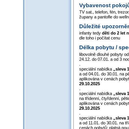
Vybavenost pokoj
TV sat., telefon, fén, trezor
župany a pantofle do well
Důležité upozorně
infanty tedy
děti do 2 let
dle toho i počítat cenu
Délka pobytu / spe
libovolně dlouhé pobyty od
24.12. do 07.01. a od 3 no
.
speciální nabídka
„sleva 
a od 04.01. do 30.01. na pě
aplikována v cenách pobyt
29.10.2025
.
speciální nabídka
„sleva 
na třídenní, čtyřdenní, pět
aplikována v cenách pobyt
29.10.2025
.
speciální nabídka
„sleva 
a od 11.01. do 30.01. na tř
cenách pobytů; platná pou