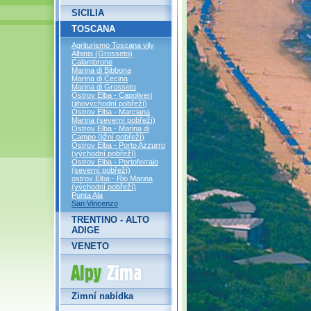
SICILIA
TOSCANA
Agriturismo Toscana vily
Albinia (Grosseto)
Calambrone
Marina di Bibbona
Marina di Cecina
Marina di Grosseto
Ostrov Elba - Capoliveri
(jihovýchodní pobřeží)
Ostrov Elba - Marciana
Marina (severní pobřeží)
Ostrov Elba - Marina di
Campo (jižní pobřeží)
Ostrov Elba - Porto Azzurro
(východní pobřeží)
Ostrov Elba - Portoferraio
(severní pobřeží)
ostrov Elba - Rio Marina
(východní pobřeží)
Punta Ala
San Vincenzo
TRENTINO - ALTO
ADIGE
VENETO
Alpy Zima
Zimní nabídka