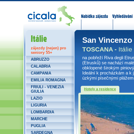
Nabídka zájezdů
Vyhledávání
Itálie
San Vincenzo
TOSCANA -
Itálie
zájezdy (nejen) pro
seniory 55+
na pobřeží Riva degli Etr
ABRUZZO
(Etrusků) se nachází malé
CALABRIA
obklopené širokým piniový
Ideální k procházkám a k 
CAMPANIA
úzkými písečnými plážem
EMILIA ROMAGNA
FRIULI - VENEZIA
Hotely a residence
GIULIA
LAZIO
LIGURIA
LOMBARDIA
MARCHE
PUGLIA
SARDEGNA