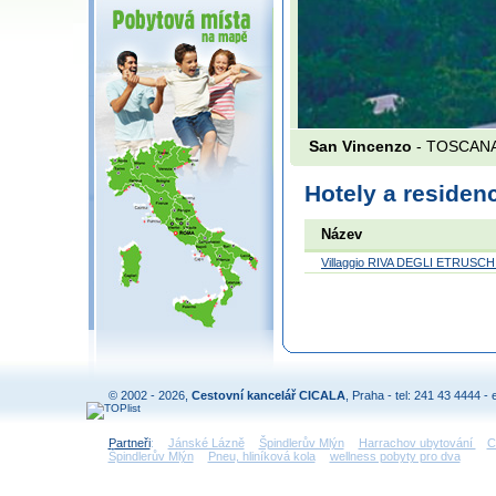
San Vincenzo
- TOSCANA
Hotely a residen
Název
Villaggio RIVA DEGLI ETRUSCH
© 2002 - 2026,
Cestovní kancelář CICALA
, Praha - tel: 241 43 4444 - 
Partneři
:
Jánské Lázně
Špindlerův Mlýn
Harrachov ubytování
C
Špindlerův Mlýn
Pneu, hliníková kola
wellness pobyty pro dva