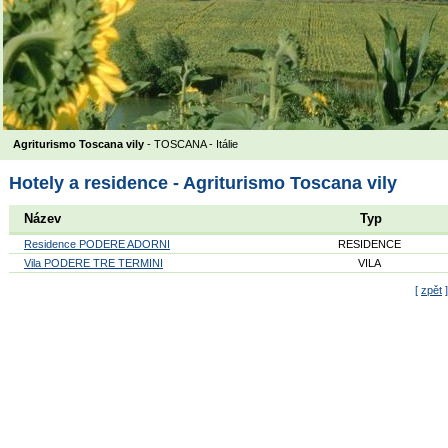
Agriturismo Toscana vily
- TOSCANA -
Itálie
Hotely a residence - Agriturismo Toscana vily
Název
Typ
Residence PODERE ADORNI
RESIDENCE
Vila PODERE TRE TERMINI
VILA
[
zpět
]