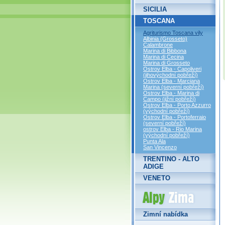
SICILIA
TOSCANA
Agriturismo Toscana vily
Albinia (Grosseto)
Calambrone
Marina di Bibbona
Marina di Cecina
Marina di Grosseto
Ostrov Elba - Capoliveri
(jihovýchodní pobřeží)
Ostrov Elba - Marciana
Marina (severní pobřeží)
Ostrov Elba - Marina di
Campo (jižní pobřeží)
Ostrov Elba - Porto Azzurro
(východní pobřeží)
Ostrov Elba - Portoferraio
(severní pobřeží)
ostrov Elba - Rio Marina
(východní pobřeží)
Punta Ala
San Vincenzo
TRENTINO - ALTO
ADIGE
VENETO
Alpy Zima
Zimní nabídka