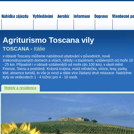
Nabídka zájezdů
Vyhledávání
Aerobic
Informace
Doprava
Všeobecné p
Agriturismo Toscana vily
TOSCANA -
Itálie
v oblasti Toscany můžeme nabídnout ubytování v původních, nově
zrekonstruovaných domech a vilách, někdy i s bazénem, vzdálených od moře 10
- 25 km. Případně i v oblasti vzdálenější od moře (do 100 km), v okolí měst
Firenze, Siena a podobně. Krásná krajina, malá městečka, vinice, lesy, parky,
klid, absence turistů, to vše je nový a stále více žádaný druh relaxace. Nabízíme
byty ve velikostech 1 - 4 ložnic pro 4 - 16 osob.
Hotely a residence