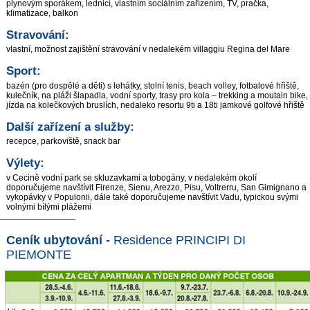
plynovým sporákem, lednicí, vlastním sociálním zařízením, TV, pračka,
klimatizace, balkon
Stravování:
vlastní, možnost zajištění stravování v nedalekém villaggiu Regina del Mare
Sport:
bazén (pro dospělé a děti) s lehátky, stolní tenis, beach volley, fotbalové hřiště,
kulečník, na pláži šlapadla, vodní sporty, trasy pro kola – trekking a moutain bike,
jízda na kolečkových bruslích, nedaleko resortu 9ti a 18ti jamkové golfové hřiště
Další zařízení a služby:
recepce, parkoviště, snack bar
Výlety:
v Cecině vodní park se skluzavkami a tobogány, v nedalekém okolí
doporučujeme navštívit Firenze, Sienu, Arezzo, Pisu, Voltrerru, San Gimignano a
vykopávky v Populonii, dále také doporučujeme navštívit Vadu, typickou svými
volnými bílými plážemi
Ceník ubytování -
Residence PRINCIPI DI
PIEMONTE