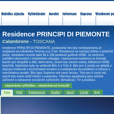
Nabídka zájezdů
Vyhledávání
Aerobic
Informace
Doprava
Všeobecné p
Residence PRINCIPI DI PIEMONTE
Calambrone -
TOSCANA
residence PRINCIPI DI PIEMONTE, postavená ves tylu neoklasicismu je
vzdálená od městečka Tirrenia cca 2 km. Residence se nachází přímo u písečné
pláže. Nedaleko resortu také 9ti a 18ti jamkové golfové hřiště. Je možnost
zajištění stravování v nedalekém villaggiu. Vybavenost residence je bohatá:
bazén pro dospělé a děti, stolní tenis, snack bar, beach volley, fotbalové hřiště,
kulečník. Nabízíme byty ve velikosti Bilo 4 a Trilo 6. Bilo pro 4 osoby se skládá z
obývací místnosti s kuchyňským koutem a rozkládacím dvoulůžkem a ložnice s
manželskou postelí. Bilo typu Superior má navíc terasu. Trilo pro 6 osob má
oproti bilu navíc další ložnici s palandou. Všechny apartmány jsou účelně
zařízené a vybavené sociálním zařízením, klimatizací, TV a pračkou.
objednávka / přihláška – objednávkový formulář
Foto
Pláž
Vybavenost
Služby
Sport
Ceník
Byty