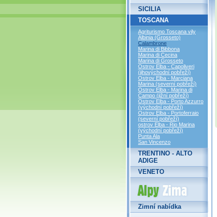
SICILIA
TOSCANA
Agriturismo Toscana vily
Albinia (Grosseto)
Calambrone
Marina di Bibbona
Marina di Cecina
Marina di Grosseto
Ostrov Elba - Capoliveri
(jihovýchodní pobřeží)
Ostrov Elba - Marciana
Marina (severní pobřeží)
Ostrov Elba - Marina di
Campo (jižní pobřeží)
Ostrov Elba - Porto Azzurro
(východní pobřeží)
Ostrov Elba - Portoferraio
(severní pobřeží)
ostrov Elba - Rio Marina
(východní pobřeží)
Punta Ala
San Vincenzo
TRENTINO - ALTO
ADIGE
VENETO
Alpy Zima
Zimní nabídka