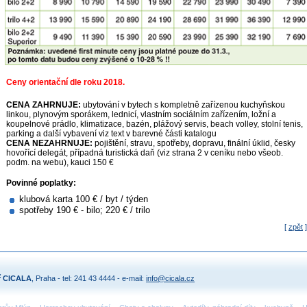
Ceny orientační dle roku 2018.
CENA ZAHRNUJE:
ubytování v bytech s kompletně zařízenou kuchyňskou
linkou, plynovým sporákem, lednicí, vlastním sociálním zařízením, ložní a
koupelnové prádlo, klimatizace, bazén, plážový servis, beach volley, stolní tenis,
parking a další vybavení viz text v barevné části katalogu
CENA NEZAHRNUJE:
pojištění, stravu, spotřeby, dopravu, finální úklid, česky
hovořící delegát, případná turistická daň (viz strana 2 v ceníku nebo všeob.
podm. na webu), kauci 150 €
Povinné poplatky:
klubová karta 100 € / byt / týden
spotřeby 190 € - bilo; 220 € / trilo
[
zpět
]
ř CICALA
, Praha - tel: 241 43 4444 - e-mail:
info@cicala.cz