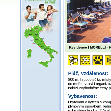
Residence I MORELLI
- P
Pláž, vzdálenost:
800 m, hrubopísčitá, mís
do moře , volná i organiz
nabízí zvýhodněné ceny p
Vybavenost:
ubytování v bytech s komp
plynovým sporákem, lednic
mikrovlnná trouba, TV-sat, 