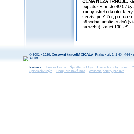
CENA NEZAHRNUJE:
st
poplatek v místě 40 € / byt
kuchyňského koutu, který z
servis, pojištění, pronáje
případná turistická daň (v
na webu), kauci 100,- €
© 2002 - 2026,
Cestovní kancelář CICALA
, Praha - tel: 241 43 4444 - 
Partneři
:
Jánské Lázně
Špindlerův Mlýn
Harrachov ubytování
C
Špindlerův Mlýn
Pneu, hliníková kola
wellness pobyty pro dva