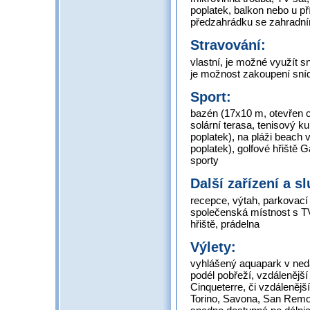
poplatek, balkon nebo u 
předzahrádku se zahradn
Stravování:
vlastní, je možné využít s
je možnost zakoupení sní
Sport:
bazén (17x10 m, otevřen cc
solární terasa, tenisový ku
poplatek), na pláži beach v
poplatek), golfové hřiště G
sporty
Další zařízení a s
recepce, výtah, parkovací 
společenská místnost s TV
hřiště, prádelna
Výlety:
vyhlášený aquapark v neda
podél pobřeží, vzdálenější
Cinqueterre, či vzdálenějš
Torino, Savona, San Remo,