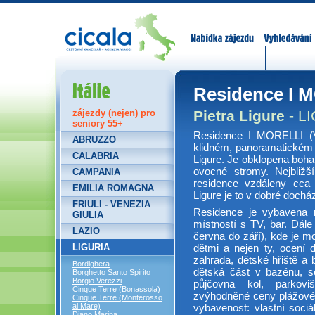
Nabídka zájezdů
Vyhledávání
Itálie
Residence I 
Pietra Ligure -
LI
zájezdy (nejen) pro
seniory 55+
Residence I MORELLI (V
ABRUZZO
klidném, panoramatickém m
CALABRIA
Ligure. Je obklopena bohato
ovocné stromy. Nejbližš
CAMPANIA
residence vzdáleny cca 
EMILIA ROMAGNA
Ligure je to v dobré doch
FRIULI - VENEZIA
Residence je vybavena r
GIULIA
místností s TV, bar. Dál
LAZIO
června do září), kde je m
LIGURIA
dětmi a nejen ty, ocení 
zahrada, dětské hřiště a 
Bordighera
dětská část v bazénu, so
Borghetto Santo Spirito
Borgio Verezzi
půjčovna kol, parkovi
Cinque Terre (Bonassola)
zvýhodněné ceny plážovéh
Cinque Terre (Monterosso
al Mare)
vybavenost: vlastní sociál
Diano Marina