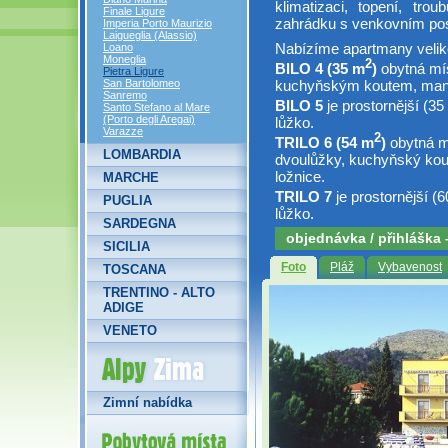
klimatizaci, topení, tro
Finale Ligure
zahrádku s venkovním po
Imperia Porto Maurizio
Laigueglia (Alassio)
Nabízíme apartmany velikos
Loano
Moneglia
2
BILO 4 (35 m
)
obytná mí
Pietra Ligure
kuchyňským koutem, manž
San Bartolomeo
Sanremo
BILO 5
je prostornější (35
Santo Stefano al Mare
(Porto degli Aregai)
lůžko.
Varazze
2
TRILO 6 (54 m
)
obytná m
LOMBARDIA
dvoulůžky, kuchyňský kou
ložnice.
MARCHE
TRILO 7
je prostornější (
PUGLIA
lůžko.
SARDEGNA
objednávka / přihláška
SICILIA
Foto
Pláž
Vybavenost
TOSCANA
TRENTINO - ALTO
ADIGE
VENETO
Alpy Zima
Zimní nabídka