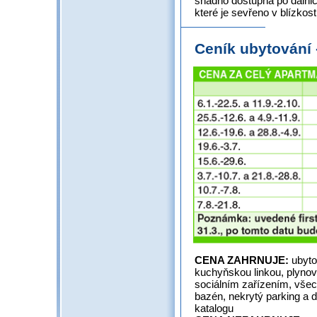
snadno dostupná po dálnici
které je sevřeno v blízkost
Ceník ubytování
CENA ZAHRNUJE:
ubyto
kuchyňskou linkou, plynov
sociálním zařízením, všec
bazén, nekrytý parking a d
katalogu