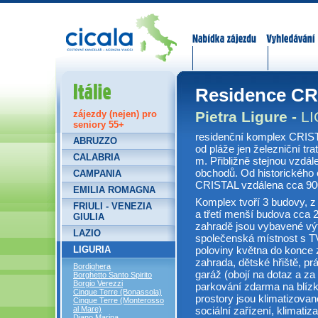
Nabídka zájezdů
Vyhledávání
Itálie
Residence C
Pietra Ligure -
LI
zájezdy (nejen) pro
seniory 55+
residenční komplex CRIST
ABRUZZO
od pláže jen železniční tra
CALABRIA
m. Přibližně stejnou vzdále
obchodů. Od historického c
CAMPANIA
CRISTAL vzdálena cca 90
EMILIA ROMAGNA
Komplex tvoří 3 budovy, z 
FRIULI - VENEZIA
a třetí menší budova cca 
GIULIA
zahradě jsou vybavené výt
LAZIO
společenská místnost s TV
LIGURIA
poloviny května do konce z
zahrada, dětské hřiště, pr
Bordighera
garáž (obojí na dotaz a za
Borghetto Santo Spirito
Borgio Verezzi
parkování zdarma na blíz
Cinque Terre (Bonassola)
prostory jsou klimatizova
Cinque Terre (Monterosso
al Mare)
sociální zařízení, klimatiz
Diano Marina