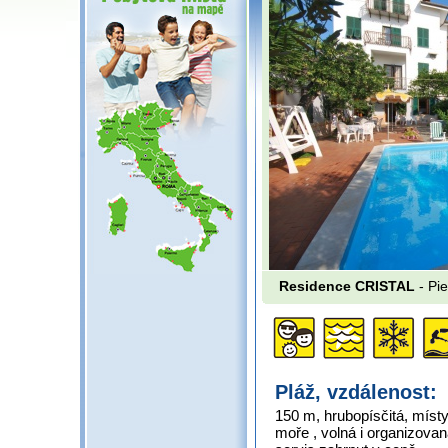
Residence CRISTAL
- Pie
Pláž, vzdálenost:
150 m, hrubopísčitá, mís
moře , volná i organizovan