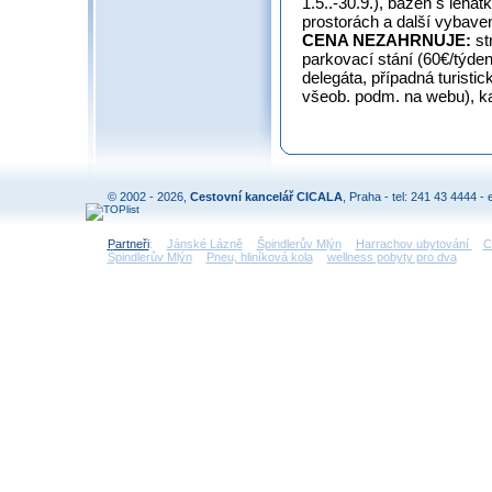
1.5..-30.9.), bazén s lehá
prostorách a další vybave
CENA NEZAHRNUJE:
st
parkovací stání (60€/týden
delegáta, případná turisti
všeob. podm. na webu), k
© 2002 - 2026,
Cestovní kancelář CICALA
, Praha - tel: 241 43 4444 - 
Partneři
:
Jánské Lázně
Špindlerův Mlýn
Harrachov ubytování
C
Špindlerův Mlýn
Pneu, hliníková kola
wellness pobyty pro dva