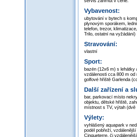
servis zahrnut v ceně.
Vybavenost:
ubytování v bytech s komp
plynovým sporákem, lednic
telefon, trezor, klimatizac
Trilo, ostatní na vyžádání)
Stravování:
vlastní
Sport:
bazén (12x6 m) s lehátky a
vzdálenosti cca 800 m od r
golfové hřiště Garlenda (c
Další zařízení a s
bar, parkovací místo nekry
objektu, dětské hřiště, za
místnost s TV, výtah (dvě 
Výlety:
vyhlášený aquapark v neda
podél pobřeží, vzdálenější
Cinqueterre, či vzdálenějš