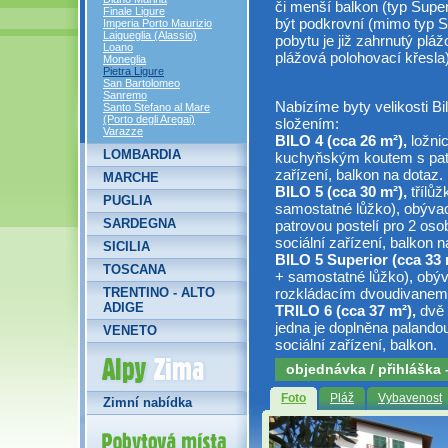
či menší balkon (typ Supe
Finale Ligure
být podkrovní (mimo typ Su
Imperia Porto Maurizio
Laigueglia (Alassio)
pobytu je již zahrnutý pláž
Loano
plážová polohovací křesla)
Moneglia
Pietra Ligure
San Bartolomeo
Sanremo
Nabízíme byty velikosti Bilo
Santo Stefano al Mare
(Porto degli Aregai)
složením:
Varazze
BILO 4 (cca 26 m²),
ložnic
LOMBARDIA
kuchyňským koutem s patro
zařízení, balkon na dotaz.
MARCHE
BILO 5 (cca 30 m²),
třílůž
PUGLIA
samostatné lůžko), obýva
SARDEGNA
patrovou postelí pro 2 os
sociální zařízení, balkon n
SICILIA
BILO 5 Superior (cca 33 
TOSCANA
+ samostatné lůžko), obý
TRENTINO - ALTO
rozkládacím dvoudivanem, s
ADIGE
TRILO 6 (cca 37 m²),
dvě 
jedna je doplněna paland
VENETO
sociální zařízení, balkon.
Alpy Zima
objednávka / přihláška
Foto
Pláž
Vybavenost
Zimní nabídka