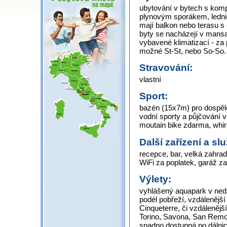
ubytování v bytech s komp
plynovým sporákem, lednic
mají balkon nebo terasu s
byty se nacházejí v mansa
vybavené klimatizací - za 
možné St-St, nebo So-So.
Stravování:
vlastní
Sport:
bazén (15x7m) pro dospělé a
vodní sporty a půjčování v
moutain bike zdarma, whirp
Další zařízení a sl
recepce, bar, velká zahrad
WiFi za poplatek, garáž za
Výlety:
vyhlášený aquapark v neda
podél pobřeží, vzdálenější
Cinqueterre, či vzdálenějš
Torino, Savona, San Remo,
snadno dostupná po dálnici