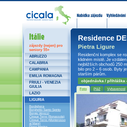
Nabídka zájezdů
Vyhledávání
Itálie
Residence DE
Pietra Ligure
zájezdy (nejen) pro
seniory 55+
Residenční komplex se r
ABRUZZO
klidném místě. Je vzdálen
CALABRIA
nejbližších obchodů 250 m
bilo pro 2 – 6 osob. Byty 
CAMPANIA
starším párům.
EMILIA ROMAGNA
objednávka / přihláška
FRIULI - VENEZIA
GIULIA
Foto
Pláž
Vybavenost
LAZIO
LIGURIA
Bordighera
Borghetto Santo Spirito
Borgio Verezzi
Cinque Terre (Bonassola)
Cinque Terre (Monterosso
al Mare)
Diano Marina