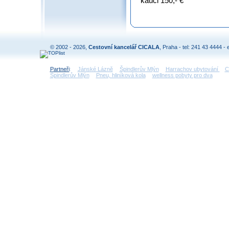
kauci 150,- €
© 2002 - 2026,
Cestovní kancelář CICALA
, Praha - tel: 241 43 4444 - 
Partneři
:
Jánské Lázně
Špindlerův Mlýn
Harrachov ubytování
C
Špindlerův Mlýn
Pneu, hliníková kola
wellness pobyty pro dva