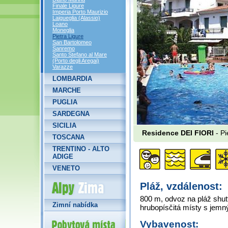
Finale Ligure
Imperia Porto Maurizio
Laigueglia (Alassio)
Loano
Moneglia
Pietra Ligure
San Bartolomeo
Sanremo
Santo Stefano al Mare
(Porto degli Aregai)
Varazze
LOMBARDIA
MARCHE
PUGLIA
SARDEGNA
SICILIA
Residence DEI FIORI
- Pi
TOSCANA
TRENTINO - ALTO
ADIGE
VENETO
Alpy Zima
Pláž, vzdálenost:
800 m, odvoz na pláž shut
Zimní nabídka
hrubopísčitá místy s jemn
Vybavenost: