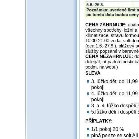
CENA ZAHRNUJE:
ubyto
všechny spotřeby, ložní a 
klimatizace, stravu form
10:00-21:00 voda, soft dri
(cca 1.6.-27.9.), plážový s
služby popsané v ba
CENA NEZAHRNUJE:
do
delegát, případná turistic
podm. na webu)
SLEVA
3. lůžko děti do 11,
pokoji
4. lůžko děti do 11,9
pokoji
3. a 4. lůžko dospělí
5.lůžko děti i dospělí
PŘÍPLATKY:
1/1 pokoj 20 %
plná penze se soft All