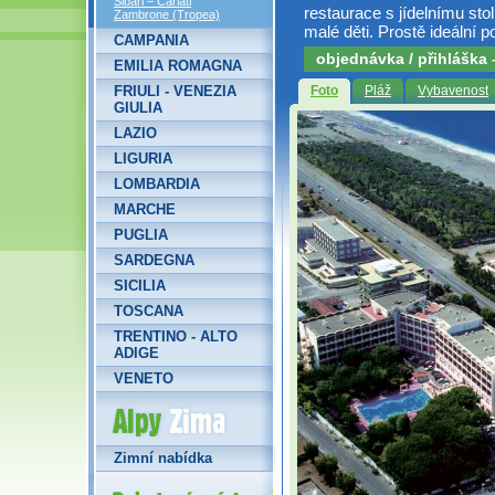
Sibari – Cariati
restaurace s jídelnímu stol
Zambrone (Tropea)
malé děti. Prostě ideální p
CAMPANIA
objednávka / přihláška
EMILIA ROMAGNA
FRIULI - VENEZIA
Foto
Pláž
Vybavenost
GIULIA
LAZIO
LIGURIA
LOMBARDIA
MARCHE
PUGLIA
SARDEGNA
SICILIA
TOSCANA
TRENTINO - ALTO
ADIGE
VENETO
Alpy Zima
Zimní nabídka