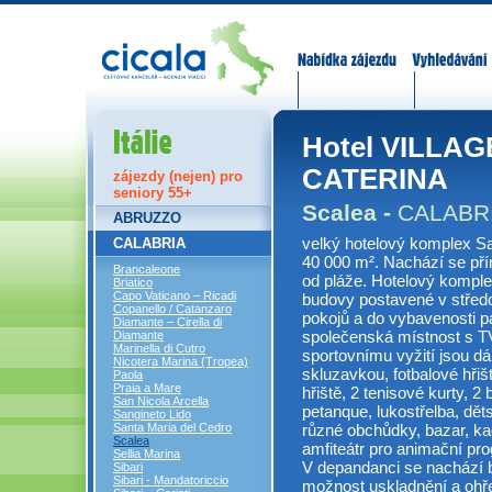
Nabídka zájezdů
Vyhledávání
Itálie
Hotel VILLA
CATERINA
zájezdy (nejen) pro
seniory 55+
Scalea -
CALABR
ABRUZZO
velký hotelový komplex Sa
CALABRIA
40 000 m². Nachází se pří
Brancaleone
od pláže. Hotelový komplex
Briatico
Capo Vaticano – Ricadi
budovy postavené v středo
Copanello / Catanzaro
pokojů a do vybavenosti pa
Diamante – Cirella di
společenská místnost s TV
Diamante
Marinella di Cutro
sportovnímu vyžití jsou dá
Nicotera Marina (Tropea)
skluzavkou, fotbalové hřiš
Paola
Praia a Mare
hřiště, 2 tenisové kurty, 2 
San Nicola Arcella
petanque, lukostřelba, dět
Sangineto Lido
různé obchůdky, bazar, ka
Santa Maria del Cedro
Scalea
amfiteátr pro animační pro
Sellia Marina
V depandanci se nachází br
Sibari
Sibari - Mandatoriccio
možnost uskladnění a ohřevu