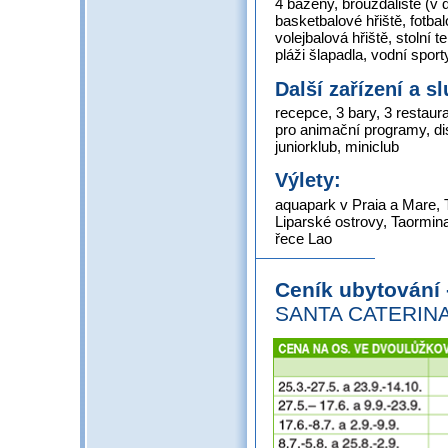
4 bazény, brouzdaliště (v 
basketbalové hřiště, fotbal
volejbalová hřiště, stolní 
pláži šlapadla, vodní spor
Další zařízení a s
recepce, 3 bary, 3 restaura
pro animační programy, di
juniorklub, miniclub
Výlety:
aquapark v Praia a Mare, T
Liparské ostrovy, Taormina 
řece Lao
Ceník ubytování
SANTA CATERIN