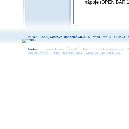
nápoje (OPEN BAR 10:
© 2002 - 2026,
Cestovní kancelář CICALA
, Praha - tel: 241 43 4444 - 
Partneři
:
Jánské Lázně
Špindlerův Mlýn
Harrachov ubytování
C
Špindlerův Mlýn
Pneu, hliníková kola
wellness pobyty pro dva