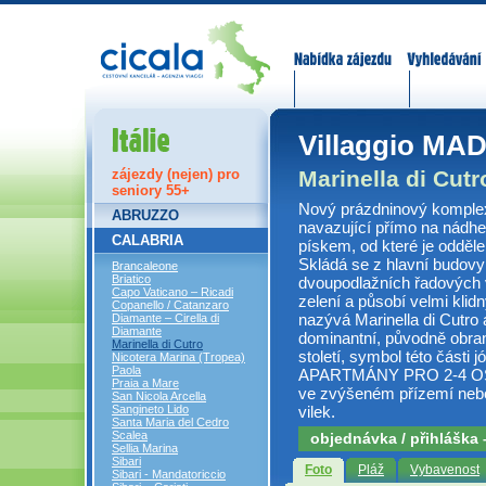
Nabídka zájezdů
Vyhledávání
Itálie
Villaggio M
Marinella di Cut
zájezdy (nejen) pro
seniory 55+
Nový prázdninový komplex
ABRUZZO
navazující přímo na nádhe
CALABRIA
pískem, od které je oddě
Skládá se z hlavní budovy
Brancaleone
Briatico
dvoupodlažních řadových v
Capo Vaticano – Ricadi
zelení a působí velmi kli
Copanello / Catanzaro
nazývá Marinella di Cutro
Diamante – Cirella di
Diamante
dominantní, původně obran
Marinella di Cutro
století, symbol této části
Nicotera Marina (Tropea)
Paola
APARTMÁNY PRO 2-4 OSOB
Praia a Mare
ve zvýšeném přízemí nebo
San Nicola Arcella
vilek.
Sangineto Lido
Santa Maria del Cedro
Scalea
objednávka / přihláška
Sellia Marina
Sibari
Foto
Pláž
Vybavenost
Sibari - Mandatoriccio