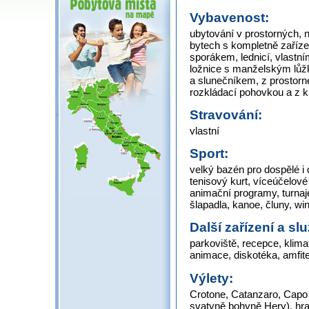
Vybavenost:
ubytování v prostorných,
bytech s kompletně zaříz
sporákem, lednicí, vlastní
ložnice s manželským lůž
a slunečníkem, z prostor
rozkládací pohovkou a z 
Stravování:
vlastní
Sport:
velký bazén pro dospělé i 
tenisový kurt, víceúčelové 
animační programy, turnaj
šlapadla, kanoe, čluny, wi
Další zařízení a sl
parkoviště, recepce, klima
animace, diskotéka, amfite
Výlety:
Crotone, Catanzaro, Capo
svatyně bohyně Hery), hra