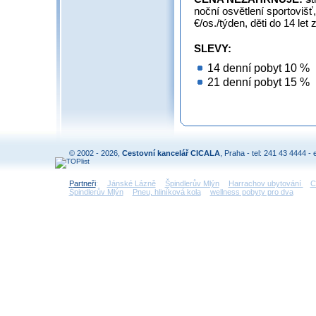
noční osvětlení sportovišť
€/os./týden, děti do 14 let
SLEVY:
14 denní pobyt 10 %
21 denní pobyt 15 %
© 2002 - 2026,
Cestovní kancelář CICALA
, Praha - tel: 241 43 4444 - 
Partneři
:
Jánské Lázně
Špindlerův Mlýn
Harrachov ubytování
C
Špindlerův Mlýn
Pneu, hliníková kola
wellness pobyty pro dva