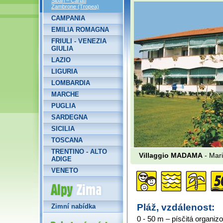
Sibari – Cariati
Zambrone (Tropea)
CAMPANIA
EMILIA ROMAGNA
FRIULI - VENEZIA
GIULIA
LAZIO
LIGURIA
LOMBARDIA
MARCHE
PUGLIA
SARDEGNA
SICILIA
TOSCANA
TRENTINO - ALTO
Villaggio MADAMA
- Mari
ADIGE
VENETO
Alpy Zima
Pláž, vzdálenost:
Zimní nabídka
0 - 50 m – písčitá organiz