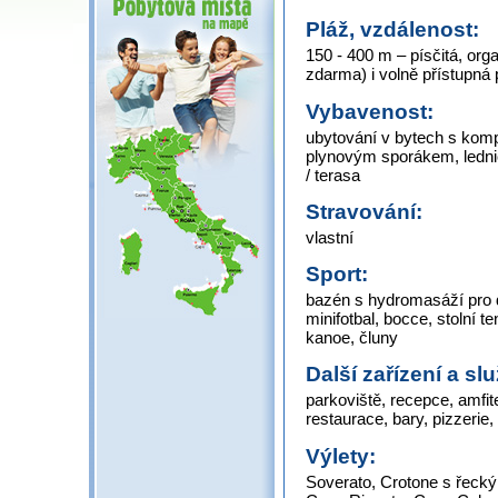
Pláž, vzdálenost:
150 - 400 m – písčitá, org
zdarma) i volně přístupná 
Vybavenost:
ubytování v bytech s komp
plynovým sporákem, lednic
/ terasa
Stravování:
vlastní
Sport:
bazén s hydromasáží pro do
minifotbal, bocce, stolní te
kanoe, čluny
Další zařízení a sl
parkoviště, recepce, amfit
restaurace, bary, pizzeri
Výlety:
Soverato, Crotone s řeck