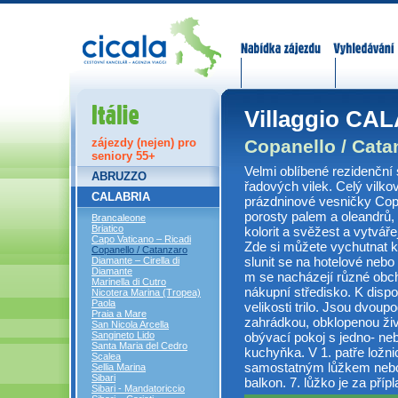
Nabídka zájezdů
Vyhledávání
Itálie
Villaggio CA
Copanello / Cata
zájezdy (nejen) pro
seniory 55+
Velmi oblíbené rezidenční
ABRUZZO
řadových vilek. Celý vilko
CALABRIA
prázdninové vesničky Cop
porosty palem a oleandrů,
Brancaleone
Briatico
kolorit a svěžest a vytvář
Capo Vaticano – Ricadi
Zde si můžete vychutnat 
Copanello / Catanzaro
slunit se na hotelové nebo
Diamante – Cirella di
Diamante
m se nacházejí různé obch
Marinella di Cutro
nákupní středisko. K dispo
Nicotera Marina (Tropea)
Paola
velikosti trilo. Jsou dvoup
Praia a Mare
zahrádkou, obklopenou ži
San Nicola Arcella
obývací pokoj s jedno- n
Sangineto Lido
Santa Maria del Cedro
kuchyňka. V 1. patře ložn
Scalea
samostatným lůžkem nebo
Sellia Marina
Sibari
balkon. 7. lůžko je za přípl
Sibari - Mandatoriccio