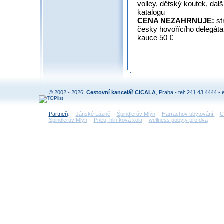
volley, dětský koutek, dalš
katalogu
CENA NEZAHRNUJE:
st
česky hovořícího delegáta,
kauce 50 €
© 2002 - 2026,
Cestovní kancelář CICALA
, Praha - tel: 241 43 4444 - 
Partneři
:
Jánské Lázně
Špindlerův Mlýn
Harrachov ubytování
C
Špindlerův Mlýn
Pneu, hliníková kola
wellness pobyty pro dva