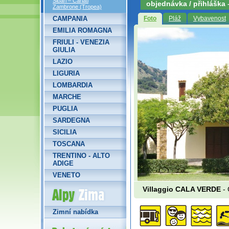
Sibari – Cariati
objednávka / přihláška
Zambrone (Tropea)
CAMPANIA
Foto
Pláž
Vybavenost
EMILIA ROMAGNA
FRIULI - VENEZIA
GIULIA
LAZIO
LIGURIA
LOMBARDIA
MARCHE
PUGLIA
SARDEGNA
SICILIA
TOSCANA
TRENTINO - ALTO
ADIGE
VENETO
Alpy Zima
Villaggio CALA VERDE
- 
Zimní nabídka