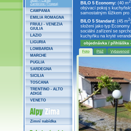
Sibari – Cariati
2
BILO 5 Economy:
(40 m
Zambrone (Tropea)
obývací pokoj s kuchyňs
CAMPANIA
samostatným lůžkem pro 1
EMILIA ROMAGNA
2
BILO 5 Standard:
(45 m
FRIULI - VENEZIA
složení jako typ Economy 
GIULIA
sociální zařízení se sprcho
LAZIO
kuchyňku na kryté verand
LIGURIA
objednávka / přihláška
LOMBARDIA
Foto
Pláž
Vybavenost
MARCHE
PUGLIA
SARDEGNA
SICILIA
TOSCANA
TRENTINO - ALTO
ADIGE
VENETO
Alpy Zima
Zimní nabídka