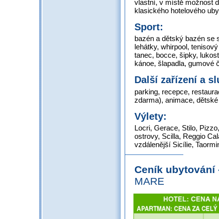
vlastní, v místě možnost 
klasického hotelového uby
Sport:
bazén a dětský bazén se s
lehátky, whirpool, tenisový
tanec, bocce, šipky, lukos
kánoe, šlapadla, gumové č
Další zařízení a s
parking, recepce, restaurac
zdarma), animace, dětské h
Výlety:
Locri, Gerace, Stilo, Pizz
ostrovy, Scilla, Reggio Cal
vzdálenější Sicílie, Taormi
Ceník ubytování
MARE