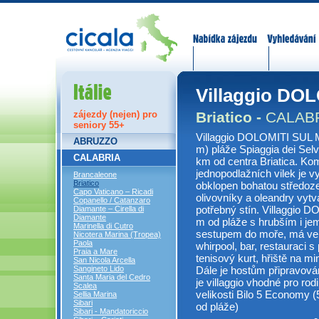
Nabídka zájezdů
Vyhledávání
Itálie
Villaggio DO
Briatico -
CALAB
zájezdy (nejen) pro
seniory 55+
Villaggio DOLOMITI SUL M
ABRUZZO
m) pláže Spiaggia dei Selv
CALABRIA
km od centra Briatica. K
jednopodlažních vilek je v
Brancaleone
Briatico
obklopen bohatou středoze
Capo Vaticano – Ricadi
olivovníky a oleandry vytvá
Copanello / Catanzaro
potřebný stín. Villaggio
Diamante – Cirella di
Diamante
m od pláže s hrubším i j
Marinella di Cutro
sestupem do moře, má ve v
Nicotera Marina (Tropea)
Paola
whirpool, bar, restauraci s 
Praia a Mare
tenisový kurt, hřiště na mi
San Nicola Arcella
Dále je hostům připravov
Sangineto Lido
Santa Maria del Cedro
je villaggio vhodné pro rod
Scalea
velikosti Bilo 5 Economy (
Sellia Marina
Sibari
od pláže)
Sibari - Mandatoriccio