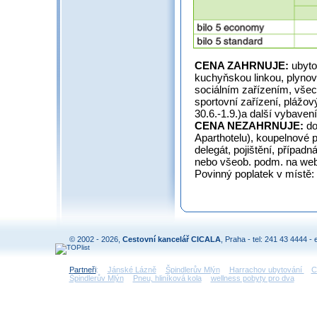
CENA ZAHRNUJE:
ubyto
kuchyňskou linkou, plynov
sociálním zařízením, všec
sportovní zařízení, plážov
30.6.-1.9.)a další vybavení
CENA NEZAHRNUJE:
do
Aparthotelu), koupelnové pr
delegát, pojištění, případn
nebo všeob. podm. na web
Povinný poplatek v místě: 
© 2002 - 2026,
Cestovní kancelář CICALA
, Praha - tel: 241 43 4444 - 
Partneři
:
Jánské Lázně
Špindlerův Mlýn
Harrachov ubytování
C
Špindlerův Mlýn
Pneu, hliníková kola
wellness pobyty pro dva