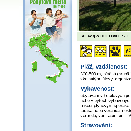
Villaggio DOLOMITI SU
Pláž, vzdálenost:
300-500 m, písčitá (hrubší
skalnatými útesy, organizo
Vybavenost:
ubytování v hotelových po
nebo v bytech vybavenýc
linkou, plynovým sporákem
terasa nebo veranda, někt
verandě, ventilátor, fén, T
Stravování: