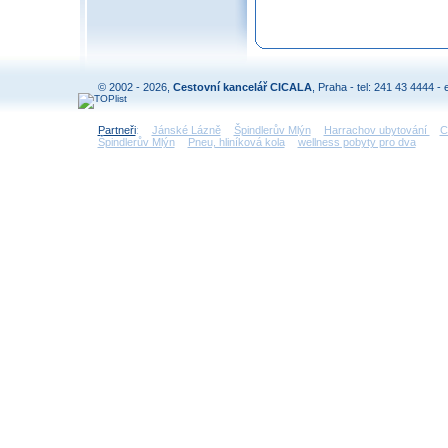
© 2002 - 2026,
Cestovní kancelář CICALA
, Praha - tel: 241 43 4444 - 
Partneři
:
Jánské Lázně
Špindlerův Mlýn
Harrachov ubytování
C
Špindlerův Mlýn
Pneu, hliníková kola
wellness pobyty pro dva