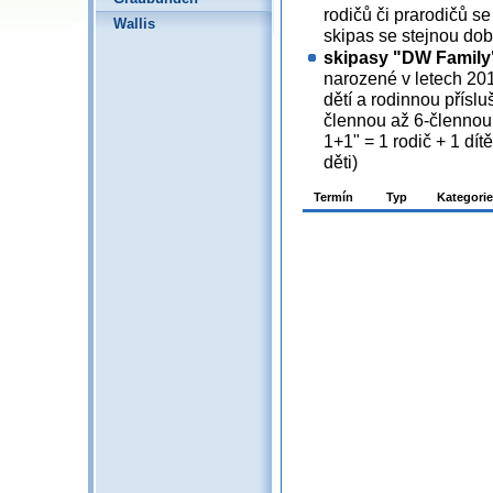
rodičů či prarodičů se
Wallis
skipas se stejnou dob
skipasy "DW Family"
narozené v letech 20
dětí a rodinnou přísl
člennou až 6-člennou
1+1" = 1 rodič + 1 dít
děti)
Termín
Typ
Kategorie