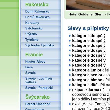
Rakousko
Dolní Rakousko
Hotel Goldener Stern
- H
Horní Rakousko
Korutany
Slevy a příplatk
Salcbursko
Štýrsko
kategorie dospělý
Tyrolsko
kategorie dospělý
kategorie dospělý
Východní Tyrolsko
kategorie dospělý
Francie
kategorie dospělý
kategorie dospělý
Hautes Alpes
kategorie dospělý
Isere
kategorie junior
děti
Savoie
kategorie senior
osob
Savoie - Les Trois
kategorie bimbo
děti
Vallées
kategorie dítě
děti n
Savoie - Paradiski
skipas zdarma
děti n
doprovodu jednoho z 
Švýcarsko
jeho délky i termínu 
akce „Active Family“ 
Berner Oberland
narozené v roce 2010
Graubünden