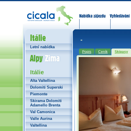
Nabídka zájezdů
Vyhledávání
Itálie
-
Letní nabídka
Popis
Ceník
Skipasy
Alpy Zima
Itálie
Alta Valtellina
Dolomiti Superski
Piemonte
Skirama Dolomiti
Adamello Brenta
Val Camonica
Valle Aurina
Valtellina