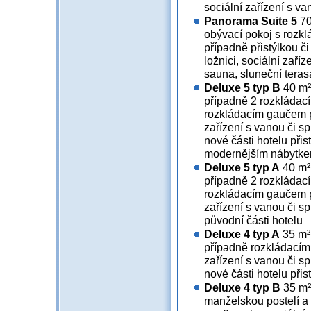
sociální zařízení s va
Panorama Suite 5
70
obývací pokoj s rozk
případně přistýlkou 
ložnici, sociální zaří
sauna, sluneční teras
Deluxe 5 typ B
40 m² 
případně 2 rozkládací
rozkládacím gaučem pr
zařízení s vanou či s
nové části hotelu při
modernějším nábytk
Deluxe 5 typ A
40 m² 
případně 2 rozkládací
rozkládacím gaučem pr
zařízení s vanou či s
původní části hotelu
Deluxe 4 typ A
35 m² 
případně rozkládacím
zařízení s vanou či s
nové části hotelu při
Deluxe 4 typ B
35 m²
manželskou postelí a