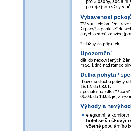
pro 2 osoby, sociální 
pokoje jsou vždy v pů
Vybavenost pokoj
TV sat., telefon, fén, trezor
župany* a pantofle* do we
a rychlovarná konvice (po
* služby za příplatek
Upozornění
děti do nedovršených 2 le
max. 1 dítě nad rámec pln
Délka pobytu / spe
libovolně dlouhé pobyty od
18.12. do 03.01.
speciální nabídka
"7 za 6"
06.03. do 13.03. je již vý
Výhody a nevýho
elegantní a komfortní
hotel se
špičkovým 
včetně
populárního
b