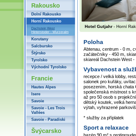
Rakousko
Dolní Rakousko
Horní Rakousko
Hotel Gutjahr
- Horní Rak
Dachstein West
Hinterstoder - Wurzeralm
Korutany
Poloha
Salcbursko
Abtenau, centrum - 0 m, cv
Štýrsko
začátečníky - 450 m, skia
skiareál Dachstein West -
Tyrolsko
Východní Tyrolsko
Vybavenost a služ
recepce / velká lobby, res
Francie
salonek pro kuřáky, uvítací
posezením, horská chata G
Hautes Alpes
společenská místnost s kn
Isere
až pro 50 osob s projekční 
Savoie
dětský koutek, velká herna
výtah, vyhrazené parkovišt
Savoie - Les Trois
Vallées
* služby za příplatek
Savoie - Paradiski
Sport a relaxace
Švýcarsko
bazén 90 m² s protiproudem