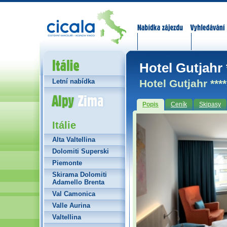
Nabídka zájezdů
Vyhledávání
Itálie
Hotel Gutjahr 
Hotel Gutjahr ***
Letní nabídka
Alpy Zima
Popis
Ceník
Skipasy
Itálie
Alta Valtellina
Dolomiti Superski
Piemonte
Skirama Dolomiti
Adamello Brenta
Val Camonica
Valle Aurina
Valtellina