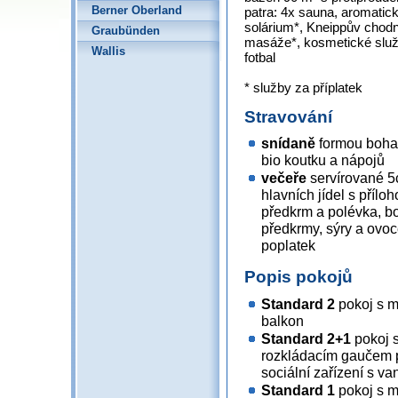
Berner Oberland
patra: 4x sauna, aromatick
solárium*, Kneippův chodní
Graubünden
masáže*, kosmetické služby*
Wallis
fotbal
* služby za příplatek
Stravování
snídaně
formou bohat
bio koutku a nápojů
večeře
servírované 5
hlavních jídel s přílo
předkrm a polévka, bo
předkrmy, sýry a ovoc
poplatek
Popis pokojů
Standard 2
pokoj s ma
balkon
Standard 2+1
pokoj s
rozkládacím gaučem p
sociální zařízení s va
Standard 1
pokoj s m