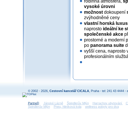
rodinná atmosféra,
šp
vysoké úrovni
možnost
dokoupení
s
zvýhodněné ceny
vlastní horská luxus
naprosto
ideální ke 
společenské akce
př
prostorné a moderní p
po
panorama suite
d
vyšší cena, naprosto v
profesionálním službá
© 2002 - 2026,
Cestovní kancelář CICALA
, Praha - tel: 241 43 4444 - 
Partneři
:
Jánské Lázně
Špindlerův Mlýn
Harrachov ubytování
C
Špindlerův Mlýn
Pneu, hliníková kola
wellness pobyty pro dva